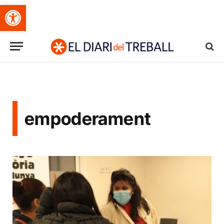
Obre la barra d'eines
empoderament