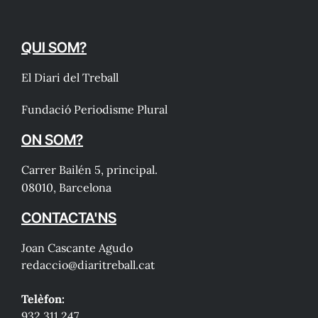
QUI SOM?
El Diari del Treball
Fundació Periodisme Plural
ON SOM?
Carrer Bailén 5, principal.
08010, Barcelona
CONTACTA'NS
Joan Cascante Agudo
redaccio@diaritreball.cat
Telèfon:
932 311 247