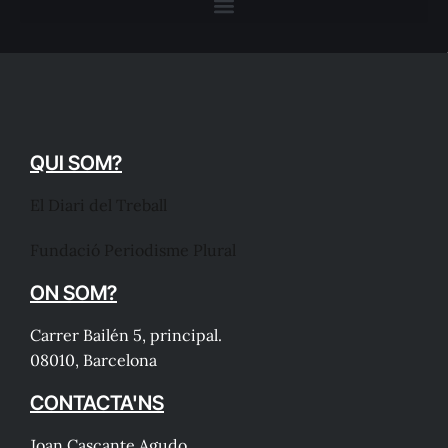
QUI SOM?
El Diari del Treball
Fundació Periodisme Plural
ON SOM?
Carrer Bailén 5, principal.
08010, Barcelona
CONTACTA'NS
Joan Cascante Agudo