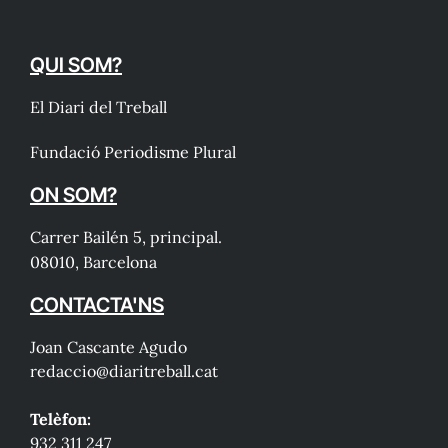
QUI SOM?
El Diari del Treball
Fundació Periodisme Plural
ON SOM?
Carrer Bailén 5, principal.
08010, Barcelona
CONTACTA'NS
Joan Cascante Agudo
redaccio@diaritreball.cat
Telèfon:
932 311 247