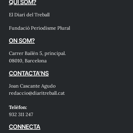
QUI SOM?
El Diari del Treball
Fundació Periodisme Plural
ON SOM?
Carrer Bailén 5, principal.
08010, Barcelona
CONTACTA'NS
Joan Cascante Agudo
redaccio@diaritreball.cat
Telèfon:
932 311 247
CONNECTA