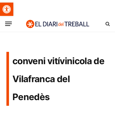
Obre la barra d'eines
conveni vitívinicola de
Vilafranca del
Penedès