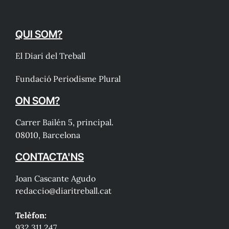
QUI SOM?
El Diari del Treball
Fundació Periodisme Plural
ON SOM?
Carrer Bailén 5, principal.
08010, Barcelona
CONTACTA'NS
Joan Cascante Agudo
redaccio@diaritreball.cat
Telèfon:
932 311 247