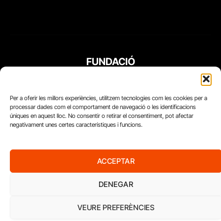
FUNDACIÓ
PERIODISME
PLURAL
Per a oferir les millors experiències, utilitzem tecnologies com les cookies per a
processar dades com el comportament de navegació o les identificacions
úniques en aquest lloc. No consentir o retirar el consentiment, pot afectar
negativament unes certes característiques i funcions.
ACCEPTAR
DENEGAR
VEURE PREFERÈNCIES
Diari del Treball, 2026