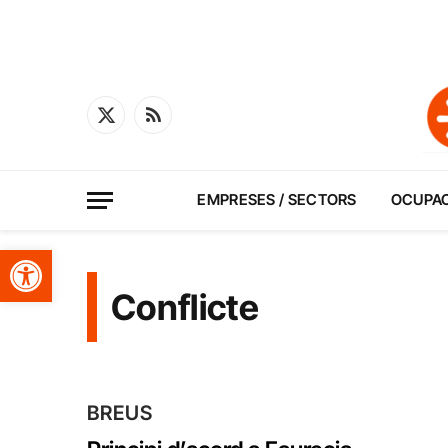
X
RSS
(Twitter)
EMPRESES / SECTORS
OCUPA
Obre la barra d'eines
Conflicte
BREUS