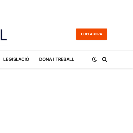
COL·LABORA
LEGISLACIÓ
DONA I TREBALL