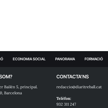
IÓ
ECONOMIA SOCIAL
PANORAMA
FORMACIÓ
 SOM?
CONTACTA'NS
r Bailén 5, principal.
redaccio@diaritreball.cat
0, Barcelona
Telèfon:
932 311 247