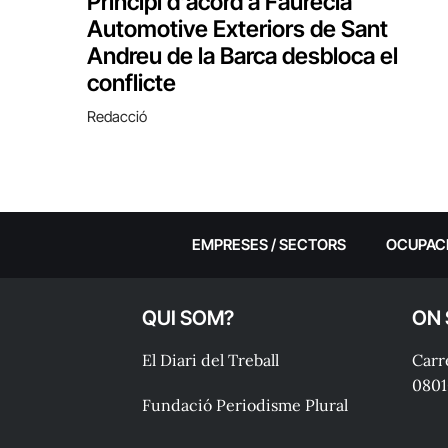
Principi d’acord a Faurecia
Automotive Exteriors de Sant
Andreu de la Barca desbloca el
conflicte
Redacció
EMPRESES / SECTORS
OCUPAC
QUI SOM?
ON
El Diari del Treball
Carre
0801
Fundació Periodisme Plural