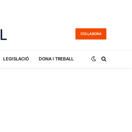
COL·LABORA
LEGISLACIÓ
DONA I TREBALL