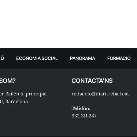
IÓ
ECONOMIA SOCIAL
PANORAMA
FORMACIÓ
 SOM?
CONTACTA'NS
r Bailén 5, principal.
redaccio@diaritreball.cat
0, Barcelona
Telèfon:
932 311 247