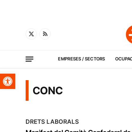
X
RSS
(Twitter)
EMPRESES / SECTORS
OCUPA
Obre la barra d'eines
CONC
DRETS LABORALS