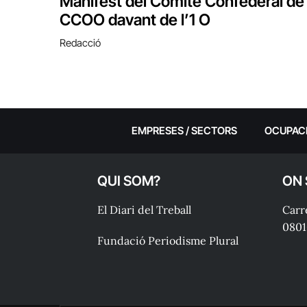
Manifest del Comitè Confederal de
CCOO davant de l’1 O
Redacció
EMPRESES / SECTORS
OCUPAC
QUI SOM?
ON
El Diari del Treball
Carre
0801
Fundació Periodisme Plural