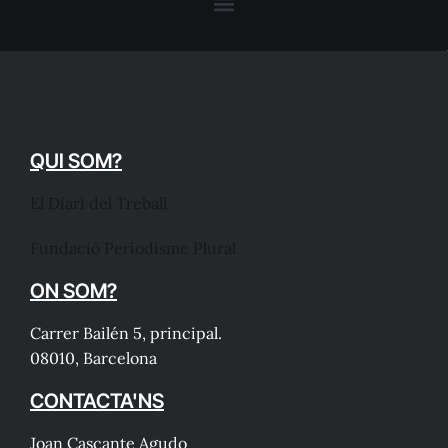
QUI SOM?
El Diari del Treball
Fundació Periodisme Plural
ON SOM?
Carrer Bailén 5, principal.
08010, Barcelona
CONTACTA'NS
Joan Cascante Agudo