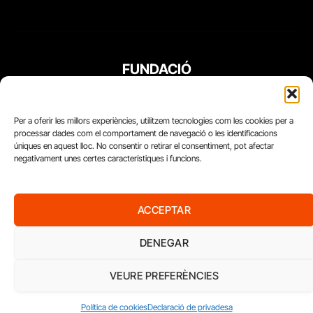
FUNDACIÓ
PERIODISME
PLURAL
Per a oferir les millors experiències, utilitzem tecnologies com les cookies per a
processar dades com el comportament de navegació o les identificacions
úniques en aquest lloc. No consentir o retirar el consentiment, pot afectar
negativament unes certes característiques i funcions.
ACCEPTAR
DENEGAR
VEURE PREFERÈNCIES
Diari del Treball, 2026
Política de cookies
Declaració de privadesa