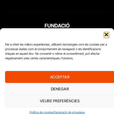
FUNDACIÓ
PERIODISME
PLURAL
Per a oferir les millors experiències, utilitzem tecnologies com les cookies per a
processar dades com el comportament de navegació o les identificacions
úniques en aquest lloc. No consentir o retirar el consentiment, pot afectar
negativament unes certes característiques i funcions.
ACCEPTAR
DENEGAR
VEURE PREFERÈNCIES
Diari del Treball, 2026
Política de cookies
Declaració de privadesa