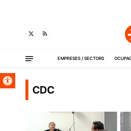
X
RSS
(Twitter)
EMPRESES / SECTORS
OCUPA
Obre la barra d'eines
CDC