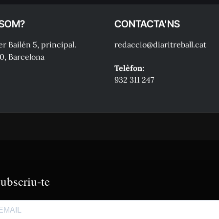
 SOM?
CONTACTA'NS
r Bailén 5, principal.
redaccio@diaritreball.cat
0, Barcelona
Telèfon:
932 311 247