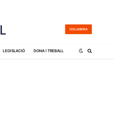
COL·LABORA
LEGISLACIÓ
DONA I TREBALL