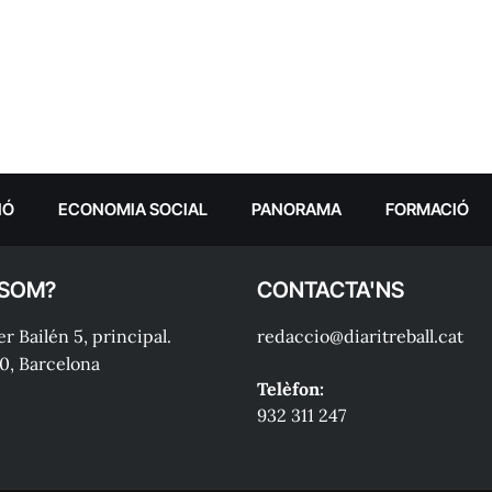
IÓ
ECONOMIA SOCIAL
PANORAMA
FORMACIÓ
 SOM?
CONTACTA'NS
r Bailén 5, principal.
redaccio@diaritreball.cat
0, Barcelona
Telèfon:
932 311 247