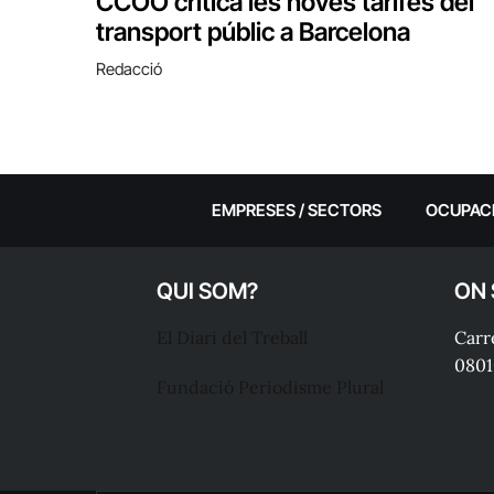
CCOO critica les noves tarifes del
transport públic a Barcelona
Redacció
EMPRESES / SECTORS
OCUPAC
QUI SOM?
ON
El Diari del Treball
Carre
0801
Fundació Periodisme Plural