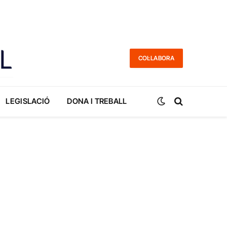
COL·LABORA
LEGISLACIÓ
DONA I TREBALL