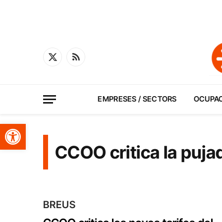
X
RSS
(Twitter)
EMPRESES / SECTORS
OCUPA
Obre la barra d'eines
CCOO critica la pujad
BREUS