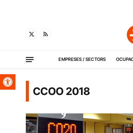
X
RSS
(Twitter)
EMPRESES / SECTORS
OCUPA
Obre la barra d'eines
CCOO 2018