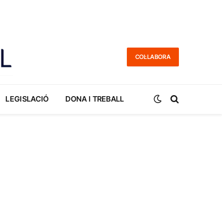
COL·LABORA
LEGISLACIÓ
DONA I TREBALL