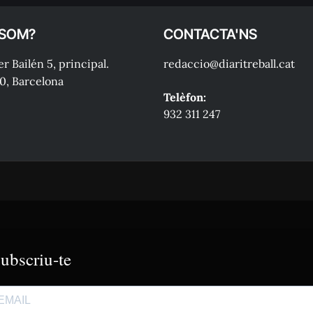
 SOM?
CONTACTA'NS
r Bailén 5, principal.
redaccio@diaritreball.cat
0, Barcelona
Telèfon:
932 311 247