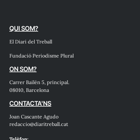
QUI SOM?
El Diari del Treball
Fundació Periodisme Plural
ON SOM?
Carrer Bailén 5, principal.
08010, Barcelona
CONTACTA'NS
Joan Cascante Agudo
redaccio@diaritreball.cat
Telèfon: