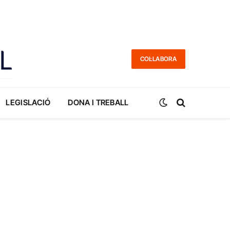
COL·LABORA
LEGISLACIÓ
DONA I TREBALL