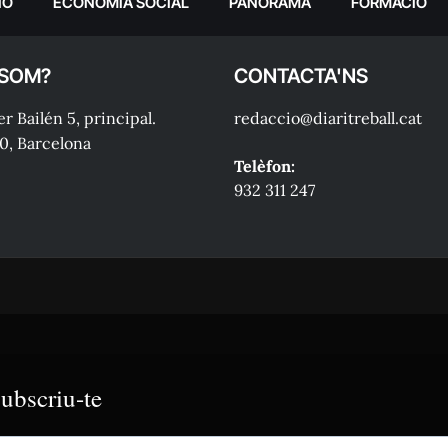
IÓ
ECONOMIA SOCIAL
PANORAMA
FORMACIÓ
 SOM?
CONTACTA'NS
r Bailén 5, principal.
redaccio@diaritreball.cat
0, Barcelona
Telèfon:
932 311 247