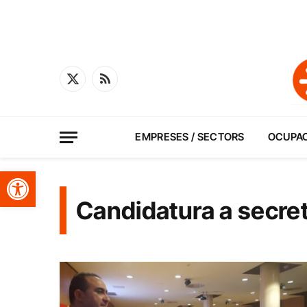
X
RSS
(Twitter)
EMPRESES / SECTORS
OCUPA
Obre la barra d'eines
Candidatura a secre