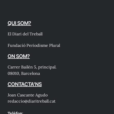
QUI SOM?
El Diari del Treball
Fundació Periodisme Plural
ON SOM?
Carrer Bailén 5, principal.
08010, Barcelona
CONTACTA'NS
Joan Cascante Agudo
redaccio@diaritreball.cat
Telèfon: