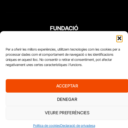
FUNDACIÓ
PERIODISME
PLURAL
Per a oferir les millors experiències, utilitzem tecnologies com les cookies per a
processar dades com el comportament de navegació o les identificacions
úniques en aquest lloc. No consentir o retirar el consentiment, pot afectar
negativament unes certes característiques i funcions.
ACCEPTAR
DENEGAR
VEURE PREFERÈNCIES
Diari del Treball, 2026
Política de cookies
Declaració de privadesa