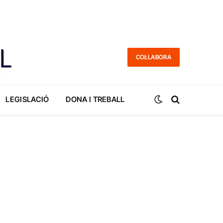
COL·LABORA
LEGISLACIÓ
DONA I TREBALL