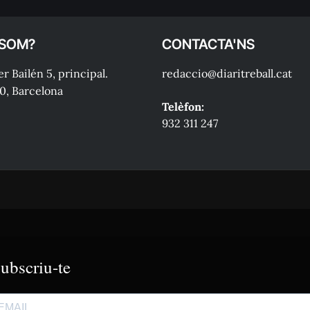
 SOM?
CONTACTA'NS
r Bailén 5, principal.
redaccio@diaritreball.cat
0, Barcelona
Telèfon:
932 311 247