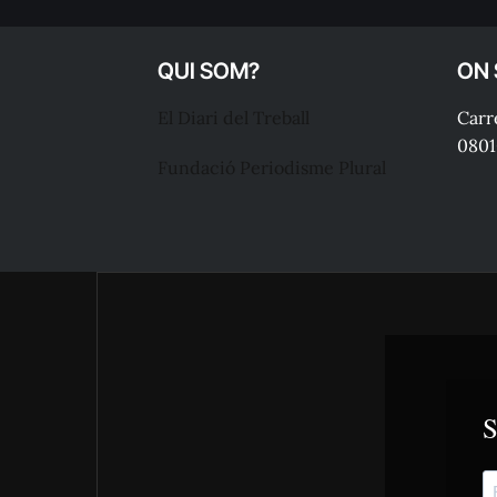
QUI SOM?
ON
El Diari del Treball
Carre
0801
Fundació Periodisme Plural