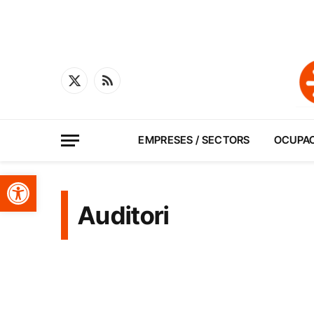
X
RSS
(Twitter)
EMPRESES / SECTORS
OCUPA
Obre la barra d'eines
Auditori