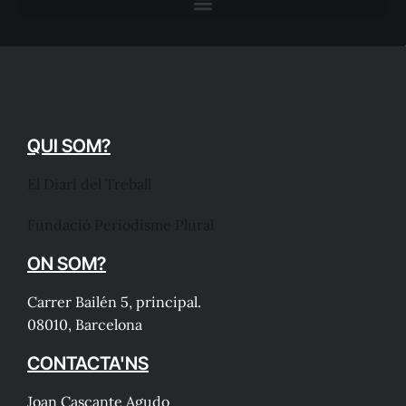
QUI SOM?
El Diari del Treball
Fundació Periodisme Plural
ON SOM?
Carrer Bailén 5, principal.
08010, Barcelona
CONTACTA'NS
Joan Cascante Agudo