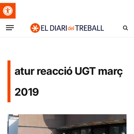
Obre la barra d'eines
atur reacció UGT març
2019