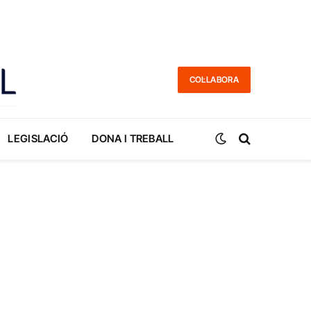
COL·LABORA
LEGISLACIÓ
DONA I TREBALL