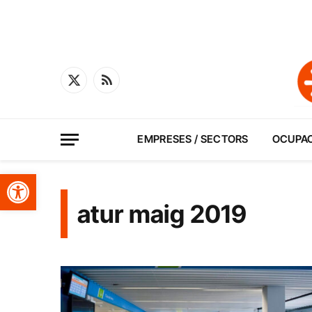
X
RSS
(Twitter)
EMPRESES / SECTORS
OCUPA
Obre la barra d'eines
atur maig 2019