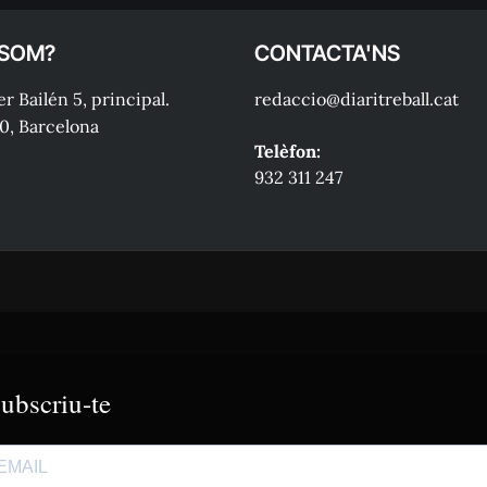
 SOM?
CONTACTA'NS
r Bailén 5, principal.
redaccio@diaritreball.cat
0, Barcelona
Telèfon:
932 311 247