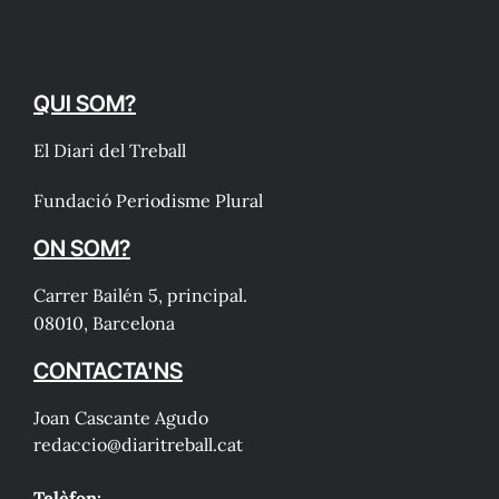
QUI SOM?
El Diari del Treball
Fundació Periodisme Plural
ON SOM?
Carrer Bailén 5, principal.
08010, Barcelona
CONTACTA'NS
Joan Cascante Agudo
redaccio@diaritreball.cat
Telèfon: