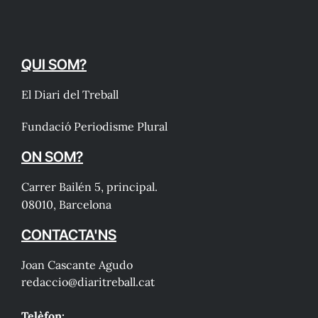
QUI SOM?
El Diari del Treball
Fundació Periodisme Plural
ON SOM?
Carrer Bailén 5, principal.
08010, Barcelona
CONTACTA'NS
Joan Cascante Agudo
redaccio@diaritreball.cat
Telèfon: