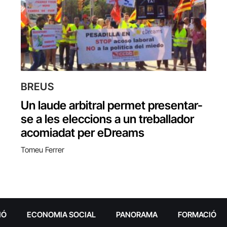
BREUS
Un laude arbitral permet presentar-
se a les eleccions a un treballador
acomiadat per eDreams
Tomeu Ferrer
IÓ
ECONOMIA SOCIAL
PANORAMA
FORMACIÓ