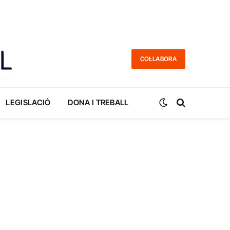
COL·LABORA
LEGISLACIÓ
DONA I TREBALL