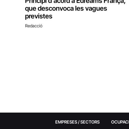
Principi d’acord a Edreams França,
que desconvoca les vagues
previstes
Redacció
EMPRESES / SECTORS
OCUPAC