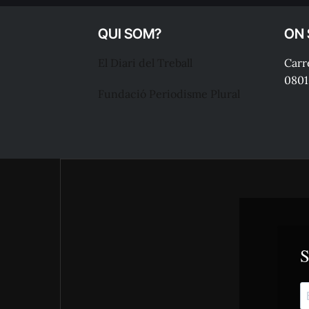
QUI SOM?
ON
El Diari del Treball
Carre
0801
Fundació Periodisme Plural