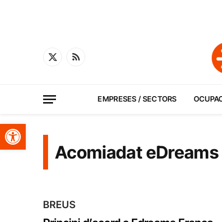
X
RSS
(Twitter)
EMPRESES / SECTORS
OCUPA
Obre la barra d'eines
Acomiadat eDreams
BREUS