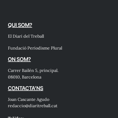
QUI SOM?
El Diari del Treball
Fundació Periodisme Plural
ON SOM?
Carrer Bailén 5, principal.
08010, Barcelona
CONTACTA'NS
Joan Cascante Agudo
redaccio@diaritreball.cat