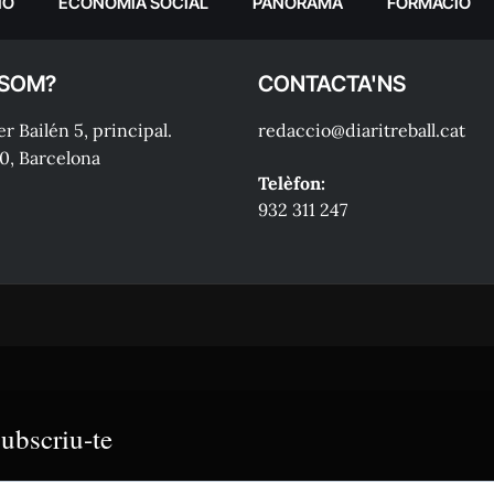
IÓ
ECONOMIA SOCIAL
PANORAMA
FORMACIÓ
 SOM?
CONTACTA'NS
r Bailén 5, principal.
redaccio@diaritreball.cat
0, Barcelona
Telèfon:
932 311 247