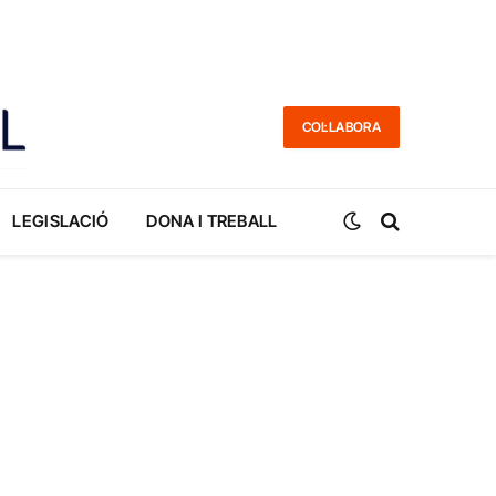
COL·LABORA
LEGISLACIÓ
DONA I TREBALL