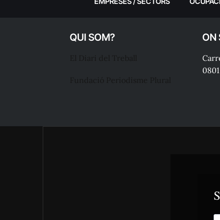
EMPRESES / SECTORS
OCUPAC
QUI SOM?
ON
El Diari del Treball
Carre
0801
Fundació Periodisme Plural