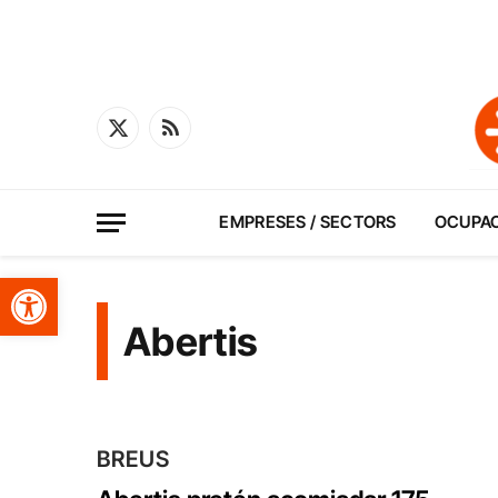
X
RSS
(Twitter)
EMPRESES / SECTORS
OCUPA
Obre la barra d'eines
Abertis
BREUS