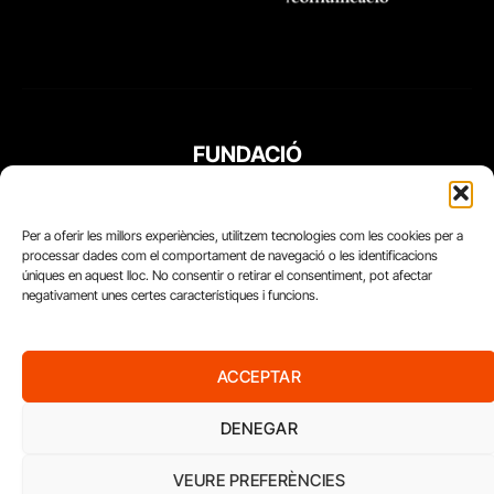
FUNDACIÓ
PERIODISME
PLURAL
Per a oferir les millors experiències, utilitzem tecnologies com les cookies per a
processar dades com el comportament de navegació o les identificacions
úniques en aquest lloc. No consentir o retirar el consentiment, pot afectar
negativament unes certes característiques i funcions.
ACCEPTAR
DENEGAR
VEURE PREFERÈNCIES