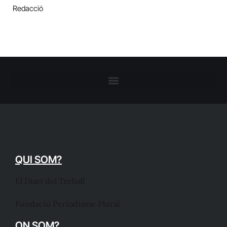
Redacció
QUI SOM?
El Diari del Treball
Fundació Periodisme Plural
ON SOM?