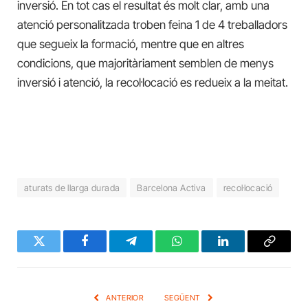
inversió. En tot cas el resultat és molt clar, amb una
atenció personalitzada troben feina 1 de 4 treballadors
que segueix la formació, mentre que en altres
condicions, que majoritàriament semblen de menys
inversió i atenció, la recol·locació es redueix a la meitat.
aturats de llarga durada
Barcelona Activa
recol·locació
Twitter
Facebook
Telegram
WhatsApp
LinkedIn
Copy
Link
ANTERIOR
SEGÜENT