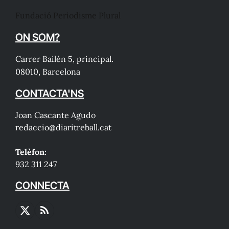
Fundació Periodisme Plural
ON SOM?
Carrer Bailén 5, principal.
08010, Barcelona
CONTACTA'NS
Joan Cascante Agudo
redaccio@diaritreball.cat
Telèfon:
932 311 247
CONNECTA
X
RSS
(Twitter)