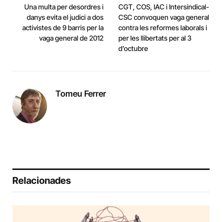
Una multa per desordres i
CGT, COS, IAC i Intersindical-
danys evita el judici a dos
CSC convoquen vaga general
activistes de 9 barris per la
contra les reformes laborals i
vaga general de 2012
per les llibertats per al 3
d’octubre
Tomeu Ferrer
Relacionades