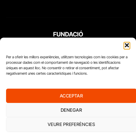
FUNDACIÓ
PERIODISME
PLURAL
Per a oferir les millors experiències, utilitzem tecnologies com les cookies per a
processar dades com el comportament de navegació o les identificacions
úniques en aquest lloc. No consentir o retirar el consentiment, pot afectar
negativament unes certes característiques i funcions.
ACCEPTAR
DENEGAR
VEURE PREFERÈNCIES
Diari del Treball, 2026