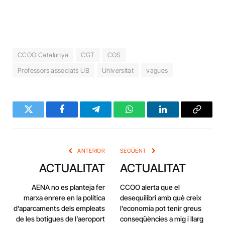
CCOO Catalunya
CGT
COS
Professors associats UB
Universitat
vagues
Twitter
Facebook
Telegram
WhatsApp
LinkedIn
Copy
Link
ANTERIOR
SEGÜENT
ACTUALITAT
ACTUALITAT
AENA no es planteja fer
CCOO alerta que el
marxa enrere en la política
desequilibri amb què creix
d’aparcaments dels empleats
l’economia pot tenir greus
de les botigues de l’aeroport
conseqüències a mig i llarg