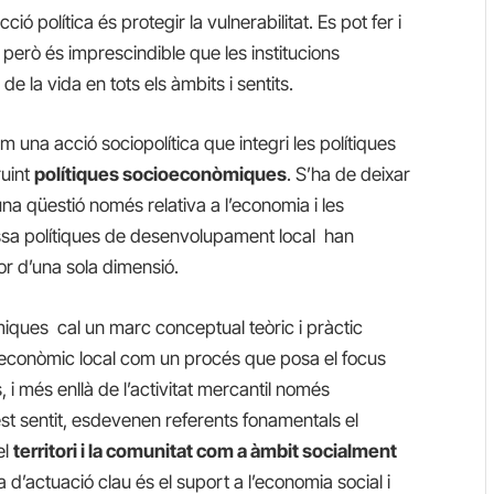
ció política és protegir la vulnerabilitat. Es pot fer i
erò és imprescindible que les institucions
e la vida en tots els àmbits i sentits.
 una acció sociopolítica que integri les polítiques
ruint
polítiques socioeconòmiques
. S’ha de deixar
a qüestió només relativa a l’economia i les
sa polítiques de desenvolupament local han
r d’una sola dimensió.
iques cal un marc conceptual teòric i pràctic
econòmic local com un procés que posa el focus
 i més enllà de l’activitat mercantil només
st sentit, esdevenen referents fonamentals el
el
territori i la comunitat com a àmbit socialment
ia d’actuació clau és el suport a l’economia social i