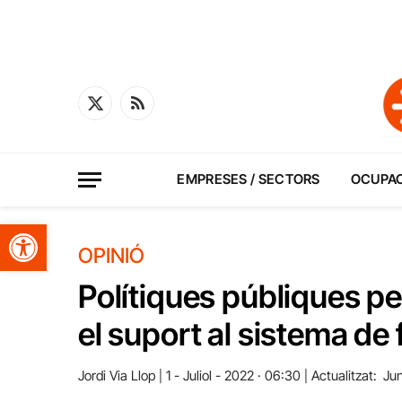
X
RSS
(Twitter)
EMPRESES / SECTORS
OCUPA
Obre la barra d'eines
OPINIÓ
Polítiques públiques per
el suport al sistema de
Jordi Via Llop
1 - Juliol - 2022 · 06:30
Actualitzat:
Jun