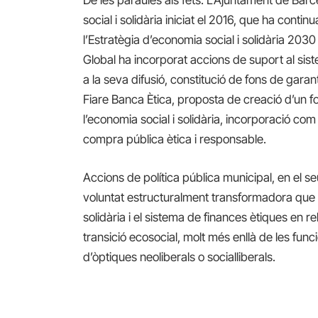
De les paraules als fets. L’Ajuntament de Barc
social i solidària iniciat el 2016, que ha continua
l’Estratègia d’economia social i solidària 2030 
Global ha incorporat accions de suport al sist
a la seva difusió, constitució de fons de gara
Fiare Banca Ètica, proposta de creació d’un fo
l’economia social i solidària, incorporació co
compra pública ètica i responsable.
Accions de política pública municipal, en el s
voluntat estructuralment transformadora que e
solidària i el sistema de finances ètiques en re
transició ecosocial, molt més enllà de les func
d’òptiques neoliberals o socialliberals.