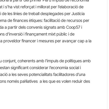
elona a partir del primer Pla d’impuls de l’economia
t i s’ha vist reforçat i millorat per l’elaboració de
i de les línies de treball desplegades per Justícia
ema de finances ètiques: facilitació de recursos per
ntia a partir dels convenis signats amb Coop57 i
ns d’inversió i finançament mixt públic i de
m a proveïdor financer i mesures per avançar cap a la
eu conjunt, coherents amb l’impuls de polítiques amb
stan significant considerar l’economia social i
lació a les seves potencialitats facilitadores d’una
ions només pal·liatives a les que es volen reduir des