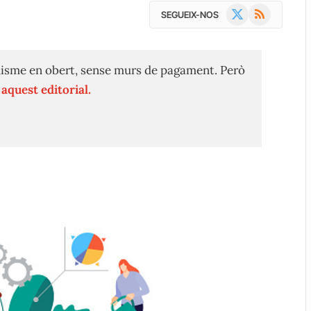
X
RSS
SEGUEIX-NOS
(Twitter)
isme en obert, sense murs de pagament. Però
n
aquest editorial.