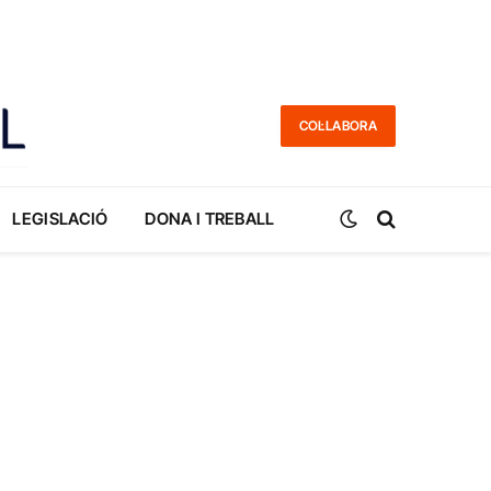
COL·LABORA
LEGISLACIÓ
DONA I TREBALL