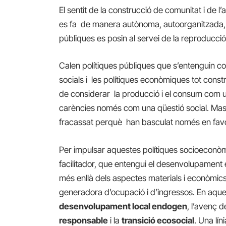
El sentit de la construcció de comunitat i de l’ac
es fa de manera autònoma, autoorganitzada, p
públiques es posin al servei de la reproducció d
Calen polítiques públiques que s’entenguin com
socials i les polítiques econòmiques tot const
de considerar la producció i el consum com un
carències només com una qüestió social. Mas
fracassat perquè han basculat només en favo
Per impulsar aquestes polítiques socioeconòm
facilitador, que entengui
el desenvolupament 
més enllà dels aspectes materials i econòmics,
generadora d’ocupació i d’ingressos. En aque
desenvolupament local endogen
, l’avenç d
responsable
i la
transició ecosocial
. Una lín