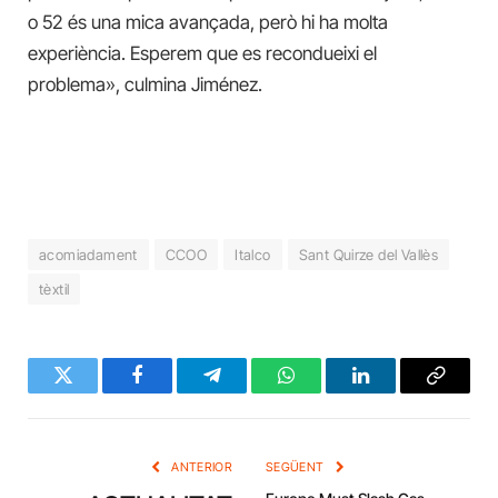
o 52 és una mica avançada, però hi ha molta
experiència. Esperem que es recondueixi el
problema», culmina Jiménez.
acomiadament
CCOO
Italco
Sant Quirze del Vallès
tèxtil
Twitter
Facebook
Telegram
WhatsApp
LinkedIn
Copy
Link
ANTERIOR
SEGÜENT