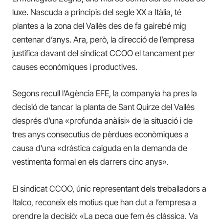
luxe. Nascuda a principis del segle XX a Itàlia, té
plantes a la zona del Vallès des de fa gairebé mig
centenar d’anys. Ara, però, la direcció de l’empresa
justifica davant del sindicat CCOO el tancament per
causes econòmiques i productives.
Segons recull l’Agència EFE, la companyia ha pres la
decisió de tancar la planta de Sant Quirze del Vallès
després d’una «profunda anàlisi» de la situació i de
tres anys consecutius de pèrdues econòmiques a
causa d’una «dràstica caiguda en la demanda de
vestimenta formal en els darrers cinc anys».
El sindicat CCOO, únic representant dels treballadors a
Italco, reconeix els motius que han dut a l’empresa a
prendre la decisió: «La peça que fem és clàssica. Va