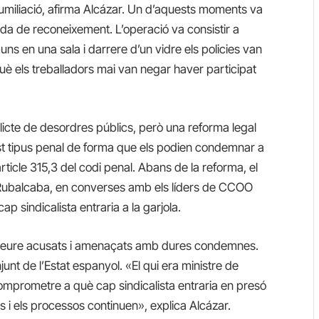
umiliació, afirma Alcázar. Un d’aquests moments va
oda de reconeixement. L’operació va consistir a
uns en una sala i darrere d’un vidre els policies van
rquè els treballadors mai van negar haver participat
elicte de desordres públics, però una reforma legal
t tipus penal de forma que els podien condemnar a
rticle 315,3 del codi penal. Abans de la reforma, el
ez Rubalcaba, en converses amb els líders de CCOO
ap sindicalista entraria a la garjola.
an veure acusats i amenaçats amb dures condemnes.
unt de l’Estat espanyol. «El qui era ministre de
comprometre a què cap sindicalista entraria en presó
 és i els processos continuen», explica Alcázar.