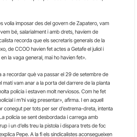
es volia imposar des del govern de Zapatero, vam
àvem bé, salarialment i amb drets, havíem de
icalista recorda que els secretaris generals de la
, de CCOO havien fet actes a Getafe el juliol i
n en la vaga general, mai ho havien fet».
sa a recordar què va passar el 29 de setembre de
el matí vam anar a la porta del darrere de la planta
olta policia i estaven molt nerviosos. Com he fet
icial i m’hi vaig presentar», afirma. I en aquell
r conegut per tots per ser d’extrema-dreta, intenta
 La policia se sent desbordada i carrega amb
 i un d’ells treu la pistola i dispara trets de foc
 explica Pepe. A la fi els sindicalistes aconsegueixen