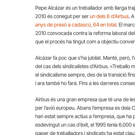
Pepe Alcázar és un treballador amb llarga traj
2010 és conegut per ser
un dels 8 d’Airbus
. 
anys de presó a cadascú, 64 en total
. El mar
2010 convocada contra la reforma laboral del 
que el procés ha tingut com a objectiu convert
Alcázar fa poc que s’ha jubilat. Manté, però, l’
del cas dels sindicalistes d’Airbus. «Treballo
el sindicalisme sempre, des de la transició fi
i ara també ho farà. Fins a les darreres cons
Airbus és una gran empresa que té una de les
per l’avió europeu. Abans l’empresa es deia 
han estat sempre actius a l’empresa, que ha p
esdevingut un cas d’èxit, el 1995 tenia 6.000 e
paper de treballadors i sindicats ha estat clau