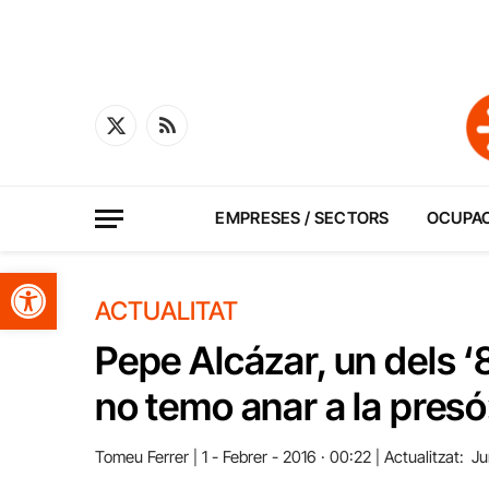
X
RSS
(Twitter)
EMPRESES / SECTORS
OCUPA
Obre la barra d'eines
ACTUALITAT
Pepe Alcázar, un dels ‘
no temo anar a la pres
Tomeu Ferrer
1 - Febrer - 2016 · 00:22
Actualitzat:
Ju