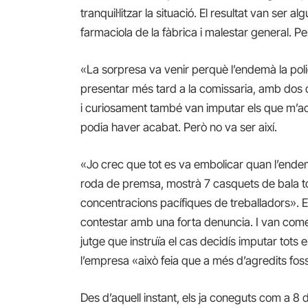
tranquil·litzar la situació. El resultat van ser 
farmaciola de la fàbrica i malestar general. P
«La sorpresa va venir perquè l’endemà la poli
presentar més tard a la comissaria, amb dos 
i curiosament també van imputar els que m’
podia haver acabat. Però no va ser així.
«Jo crec que tot es va embolicar quan l’en
roda de premsa, mostrà 7 casquets de bala t
concentracions pacífiques de treballadors». En
contestar amb una forta denuncia. I van com
jutge que instruïa el cas decidís imputar tots 
l’empresa «això feia que a més d’agredits fossi
Des d’aquell instant, els ja coneguts com a 