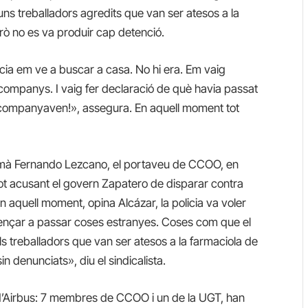
alguns treballadors agredits que van ser atesos a la
erò no es va produir cap detenció.
cia em ve a buscar a casa. No hi era. Em vaig
companys. I vaig fer declaració de què havia passat
acompanyaven!», assegura. En aquell moment tot
demà Fernando Lezcano, el portaveu de CCOO, en
ot acusant el govern Zapatero de disparar contra
 aquell moment, opina Alcázar, la policia va voler
ençar a passar coses estranyes. Coses com que el
els treballadors que van ser atesos a la farmaciola de
n denunciats», diu el sindicalista.
8 d’Airbus: 7 membres de CCOO i un de la UGT, han