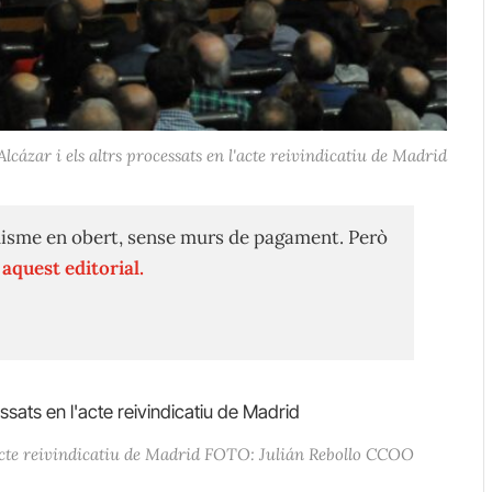
lcázar i els altrs processats en l'acte reivindicatiu de Madrid
isme en obert, sense murs de pagament. Però
n
aquest editorial.
l’acte reivindicatiu de Madrid FOTO: Julián Rebollo CCOO