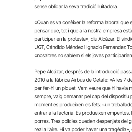
sense oblidar la seva tradició lluitadora.
«Quan es va conèixer la reforma laboral que 
pensar que, tot i que a la nostra empresa est
participar en la protesta», diu Alcázar. El sind
UGT, Cándido Méndez i Ignacio Fernández Toxo
«nosaltres no sabíem si els joves participarie
Pepe Alcázar, després de la introducció pas
2010 a la fàbrica Airbus de Getafe: «A les 7 d
per fer-hi un piquet. Vam veure que hi havia m
sempre, vaig demanar pel cap del dispositiu pol
moment es produeixen els fets: «un treballado
entrar a la factoria. Es produeixen empentes.
porres. Tres policies queden despenjats del grup
real a l’aire. Hi va poder haver una tragèdia»,