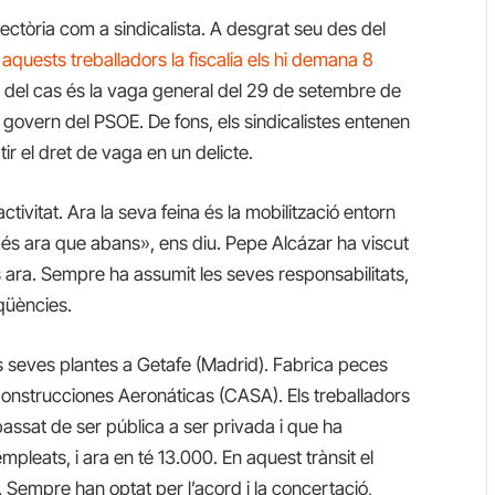
ectòria com a sindicalista. A desgrat seu des del
A
aquests treballadors la fiscalia els hi demana 8
c del cas és la vaga general del 29 de setembre de
govern del PSOE. De fons, els sindicalistes entenen
ir el dret de vaga en un delicte.
activitat. Ara la seva feina és la mobilització entorn
 més ara que abans», ens diu. Pepe Alcázar ha viscut
ns ara. Sempre ha assumit les seves responsabilitats,
eqüències.
 seves plantes a Getafe (Madrid). Fabrica peces
Construcciones Aeronáticas (CASA). Els treballadors
assat de ser pública a ser privada i que ha
mpleats, i ara en té 13.000. En aquest trànsit el
. Sempre han optat per l’acord i la concertació,