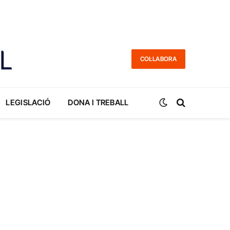
COL·LABORA
LEGISLACIÓ
DONA I TREBALL