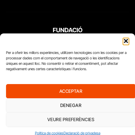
FUNDACIÓ
PERIODISME
PLURAL
Per a oferir les millors experiències, utilitzem tecnologies com les cookies per a
processar dades com el comportament de navegació o les identificacions
úniques en aquest lloc. No consentir o retirar el consentiment, pot afectar
negativament unes certes característiques i funcions.
ACCEPTAR
DENEGAR
VEURE PREFERÈNCIES
Diari del Treball, 2026
Política de cookies
Declaració de privadesa