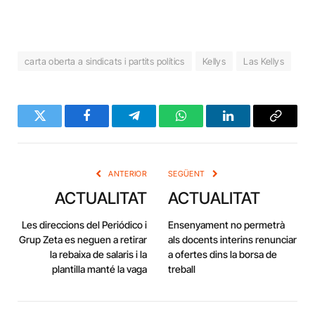
carta oberta a sindicats i partits polítics
Kellys
Las Kellys
Twitter
Facebook
Telegram
WhatsApp
LinkedIn
Copy
Link
ANTERIOR
SEGÜENT
ACTUALITAT
ACTUALITAT
Les direccions del Periódico i
Ensenyament no permetrà
Grup Zeta es neguen a retirar
als docents interins renunciar
la rebaixa de salaris i la
a ofertes dins la borsa de
plantilla manté la vaga
treball