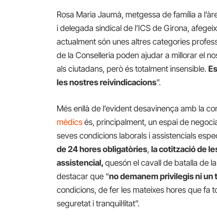
Rosa Maria Jaumà, metgessa de família a l’àrea
i delegada sindical de l’ICS de Girona, afegei
actualment són unes altres categories professi
de la Conselleria poden ajudar a millorar el no
als ciutadans, però és totalment insensible.
Es
les nostres reivindicacions
”.
Més enllà de l’evident desavinença amb la con
mèdics
és, principalment, un espai de negoci
seves condicions laborals i assistencials espec
de 24 hores obligatòries
,
la cotització de l
assistencial,
quesón el cavall de batalla de l
destacar que “
no demanem privilegis ni un 
condicions, de fer les mateixes hores que fa to
seguretat i tranquil·litat”.