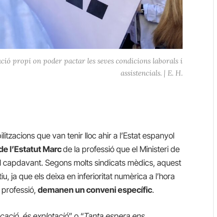
ció propi on poder pactar les seves condicions laborals i
assistencials. | E. H.
itzacions que van tenir lloc ahir a l’Estat espanyol
 de l’Estatut Marc
de la professió que el Ministeri de
al capdavant. Segons molts sindicats mèdics, aquest
iu, ja que els deixa en inferioritat numèrica a l’hora
a professió,
demanen un conveni específic
.
cació, és explotació
” o “
Tanta espera ens