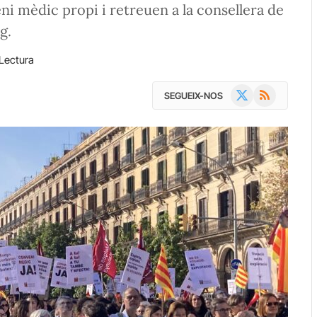
i mèdic propi i retreuen a la consellera de
g.
Lectura
X
RSS
SEGUEIX-NOS
(Twitter)