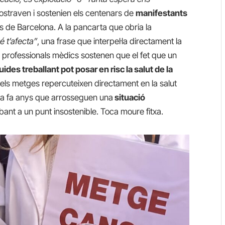
ostraven i sostenien els centenars de
manifestants
rs de Barcelona. A la pancarta que obria la
é t’afecta”
, una frase que interpel·la directament la
 i professionals mèdics sostenen que el fet que un
des treballant pot posar en risc la salut de la
dels metges repercuteixen directament en la salut
cina fa anys que arrosseguen una
situació
ibant a un punt insostenible. Toca moure fitxa.