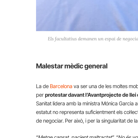
Els facultatius demanen un espai de negocia
Malestar mèdic general
La de
Barcelona
va ser una de les moltes mobil
per
protestar davant l’Avantprojecte de llei
Sanitat lidera amb la ministra Mónica Garcia 
estatut no representa suficientment els col·lect
de negociar. Per això, i per la singularitat de l
“
Metge cansat, pacient maltractat
”, “
No és vo