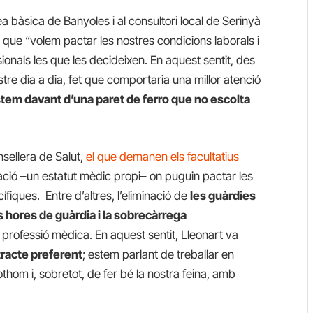
 bàsica de Banyoles i al consultori local de Serinyà
x que “volem pactar les nostres condicions laborals i
onals les que les decideixen. En aquest sentit, des
stre dia a dia, fet que comportaria una millor atenció
tem davant d’una paret de ferro que no escolta
sellera de Salut,
el que demanen els facultatius
ació –un estatut mèdic propi– on puguin pactar les
ífiques. Entre d’altres, l’eliminació de
les guàrdies
es hores de guàrdia i la sobrecàrrega
a professió mèdica. En aquest sentit, Lleonart va
tracte preferent
; estem parlant de treballar en
thom i, sobretot, de fer bé la nostra feina, amb