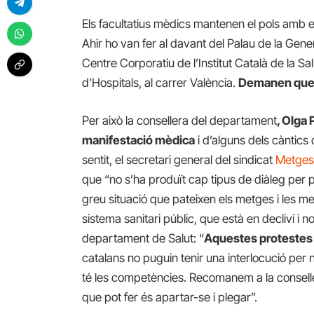
Els facultatius mèdics mantenen el pols amb el
Ahir ho van fer al davant del Palau de la Gener
Centre Corporatiu de l’Institut Català de la Sal
d’Hospitals, al carrer València.
Demanen que se
Per això la consellera del departament
, Olga 
manifestació mèdica
i d’alguns dels càntic
sentit, el secretari general del sindicat
Metges
que “no s’ha produït cap tipus de diàleg per p
greu situació que pateixen els metges i les me
sistema sanitari públic, que està en declivi i n
departament de Salut: “
Aquestes protestes
catalans no puguin tenir una interlocució per
té les competències. Recomanem a la consellera
que pot fer és apartar-se i plegar”.