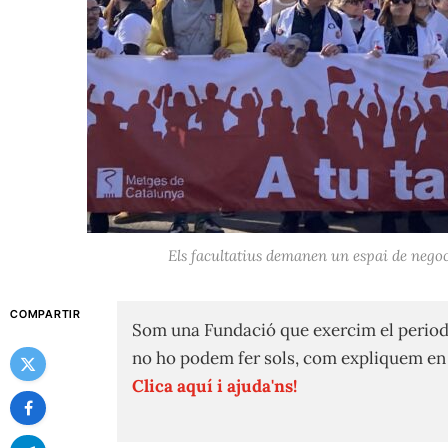
Els facultatius demanen un espai de negoc
COMPARTIR
Som una Fundació que exercim el period
no ho podem fer sols, com expliquem e
Clica aquí i ajuda'ns!