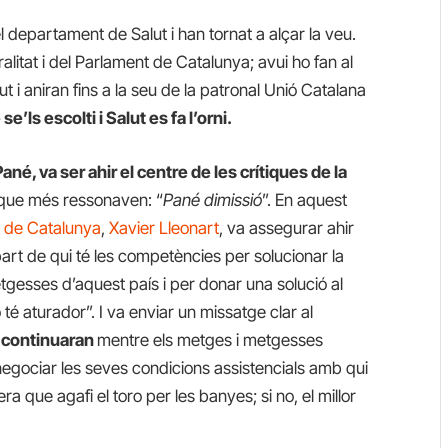
 departament de Salut i han tornat a alçar la veu.
alitat i del Parlament de Catalunya; avui ho fan al
ut i aniran fins a la seu de la patronal Unió Catalana
’ls escolti i Salut es fa l’orni.
Pané, va ser ahir el centre de les crítiques de la
s que més ressonaven: “
Pané dimissió
”. En aquest
 de Catalunya
,
Xavier Lleonart
, va assegurar ahir
art de qui té les competències per solucionar la
tgesses d’aquest país i per donar una solució al
o té aturador”. I va enviar un missatge clar al
 continuaran
mentre els metges i metgesses
 negociar les seves condicions assistencials amb qui
 que agafi el toro per les banyes; si no, el millor