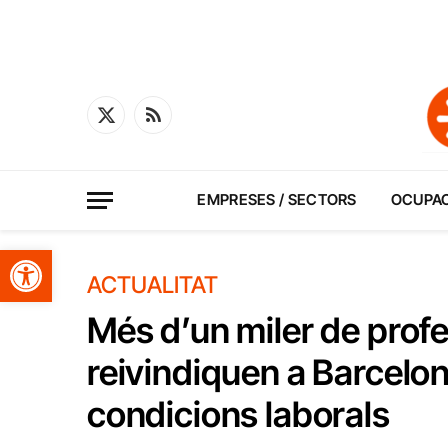
X
RSS
(Twitter)
EMPRESES / SECTORS
OCUPA
Obre la barra d'eines
ACTUALITAT
Més d’un miler de profe
reivindiquen a Barcelon
condicions laborals