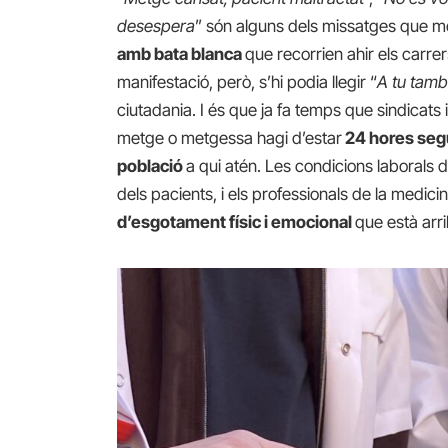
desespera
” són alguns dels missatges que m
amb bata blanca
que recorrien ahir els carre
manifestació, però, s’hi podia llegir “
A tu tamb
ciutadania. I és que ja fa temps que sindicats
metge o metgessa hagi d’estar
24 hores segui
població
a qui atén. Les condicions laborals 
dels pacients, i els professionals de la medi
d’esgotament físic i emocional
que està arr