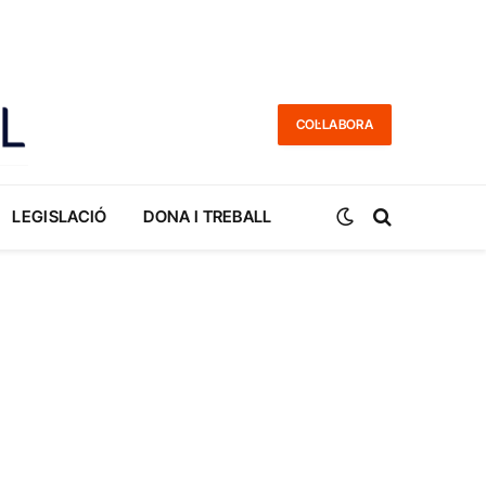
COL·LABORA
LEGISLACIÓ
DONA I TREBALL