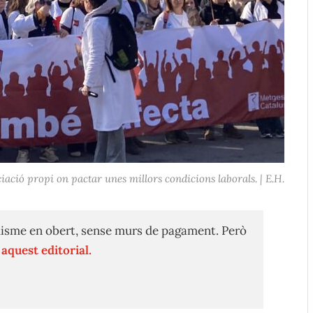
iació propi on pactar unes millors condicions laborals. | E.H.
isme en obert, sense murs de pagament. Però
n
aquest editorial.