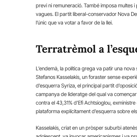
previ ni remuneració. També imposa multes i 
vagues. El partit liberal-conservador Nova De
l’únic que va votar a favor de la llei.
Terratrèmol a l’esqu
L’endemà, la política grega va patir una nov
Stefanos Kasselakis, un foraster sense experièn
d’esquerra Syriza, el principal partit d’oposic
campanya de lideratge del qual va començar tot
contra el 43,31% d’Efi Achtsioglou, exminist
plataforma explícitament d’esquerra sobre els d
Kasselakis, criat en un pròsper suburbi ate
adolescent, va invocar americanismes i va prom