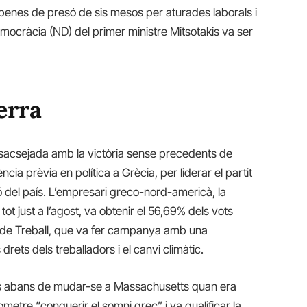
penes de presó de sis mesos per aturades laborals i
mocràcia (ND) del primer ministre Mitsotakis va ser
erra
a sacsejada amb la victòria sense precedents de
cia prèvia en política a Grècia, per liderar el partit
ió del país. L’empresari greco-nord-americà, la
 just a l’agost, va obtenir el 56,69% ​​dels vots
re de Treball, que va fer campanya amb una
rets dels treballadors i el canvi climàtic.
nès abans de mudar-se a Massachusetts quan era
etre “conquerir el somni grec” i va qualificar la