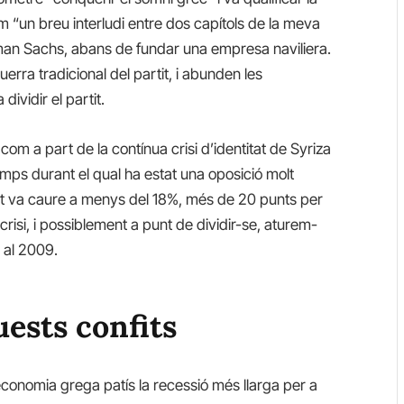
om “un breu interludi entre dos capítols de la meva
dman Sachs, abans de fundar una empresa naviliera.
erra tradicional del partit, i abunden les
ividir el partit.
om a part de la contínua crisi d’identitat de Syriza
emps durant el qual ha estat una oposició molt
artit va caure a menys del 18%, més de 20 punts per
si, i possiblement a punt de dividir-se, aturem-
 al 2009.
uests confits
economia grega patís la recessió més llarga per a