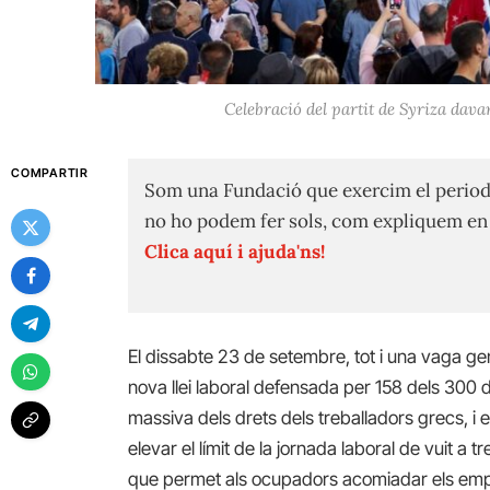
Celebració del partit de Syriza dav
COMPARTIR
Som una Fundació que exercim el period
no ho podem fer sols, com expliquem e
Clica aquí i ajuda'ns!
El dissabte 23 de setembre, tot i una vaga ge
nova llei laboral defensada per 158 dels 300 d
massiva dels drets dels treballadors grecs, i el
elevar el límit de la jornada laboral de vuit a 
que permet als ocupadors acomiadar els emple