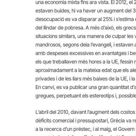
una economia mixta fins ara vista. El 2012, el
estaven buides, hi va haver un augment del 36%
desocupació es va disparar al 25% i s’estima 
del llindar de pobresa. A més d’això, els gre
situacions similars, una manera de culpar les
mandrosos, segons deia l’evangeli, i estaven
amb despeses excessives en avantatges i bene
els que treballaven més hores a la UE, fessin
aproximadament a la mateixa edat que els ale
privades i de les llars més baixes de la UE, i l
En canvi, es va publicar una gran quantitat d’a
gregues, perpetuant els estereotips i, possible
L’abril del 2010, davant l’augment dels costos
dèficits comercial i pressupostari, Grècia va r
a la recerca d’un préstec, i al maig, el Gover