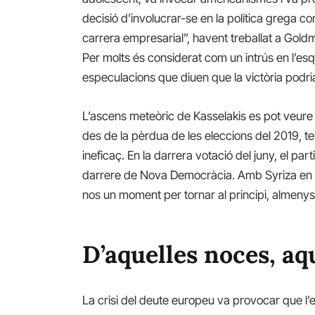
decisió d’involucrar-se en la política grega c
carrera empresarial”, havent treballat a Gol
Per molts és considerat com un intrús en l’esqu
especulacions que diuen que la victòria podria d
L’ascens meteòric de Kasselakis es pot veure c
des de la pèrdua de les eleccions del 2019, t
ineficaç. En la darrera votació del juny, el p
darrere de Nova Democràcia. Amb Syriza en cri
nos un moment per tornar al principi, almenys
D’aquelles noces, aq
La crisi del deute europeu va provocar que l’