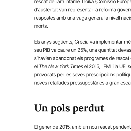
rescat de l’ara infame Troika (Comissió Euro
d’austeritat van representar la reforma gove
respostes amb una vaga general a nivell nacio
morts.
Els anys següents, Grècia va implementar més a
seu PIB va caure un 25%, una quantitat devast
s’havien abandonat els programes de rescat 
el
The New York Times
el 2015, l’FMI i la UE,
provocats per les seves prescripcions políti
noves retallades pressupostàries a gran escal
Un pols perdut
El gener de 2015, amb un nou rescat pendent, 