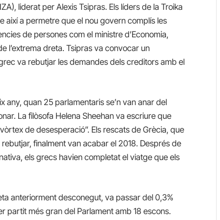
A), liderat per Alexis Tsipras. Els líders de la Troika
e així a permetre que el nou govern complís les
tències de persones com el ministre d’Economia,
de l’extrema dreta. Tsipras va convocar un
e grec va rebutjar les demandes dels creditors amb el
eix any, quan 25 parlamentaris se’n van anar del
ndonar. La filòsofa Helena Sheehan va escriure que
 vòrtex de desesperació”. Els rescats de Grècia, que
t rebutjar, finalment van acabar el 2018. Després de
rnativa, els grecs havien completat el viatge que els
eta anteriorment desconegut, va passar del 0,3%
rcer partit més gran del Parlament amb 18 escons.