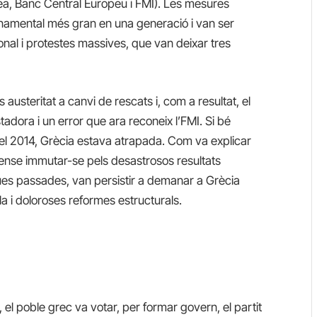
pea, Banc Central Europeu i FMI). Les mesures
rnamental més gran en una generació i van ser
nal i protestes massives, que van deixar tres
usteritat a canvi de rescats i, com a resultat, el
adora i un error que ara reconeix l’FMI. Si bé
el 2014, Grècia estava atrapada. Com va explicar
 sense immutar-se pels desastrosos resultats
ques passades, van persistir a demanar a Grècia
a i doloroses reformes estructurals.
el poble grec va votar, per formar govern, el partit