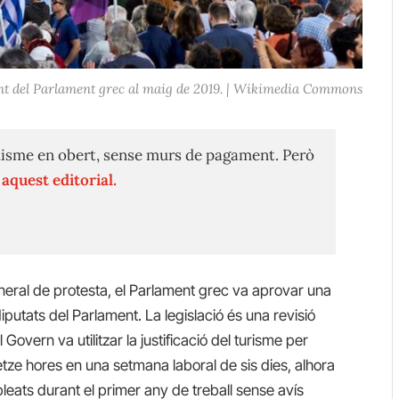
ant del Parlament grec al maig de 2019. | Wikimedia Commons
isme en obert, sense murs de pagament. Però
n
aquest editorial.
neral de protesta, el Parlament grec va aprovar una
iputats del Parlament. La legislació és una revisió
 Govern va utilitzar la justificació del turisme per
tretze hores en una setmana laboral de sis dies, alhora
ats durant el primer any de treball sense avís