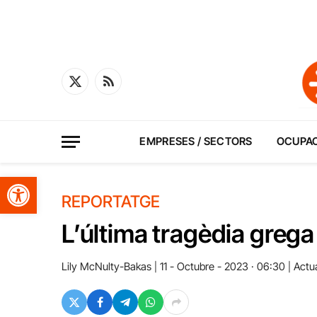
X
RSS
(Twitter)
EMPRESES / SECTORS
OCUPA
Obre la barra d'eines
REPORTATGE
L’última tragèdia grega
Lily McNulty-Bakas
11 - Octubre - 2023 · 06:30
Actua