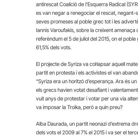
antirescat Coalició de l’Esquerra Radical (SYRIZ
es van negar a renegociar el rescat, negant-s
seves promeses al poble grec tot i les adver
Iannis Varoufakis, sobre la creixent amenaça 
referèndum el 5 de juliol del 2015, on el pobl
61,5% dels vots.
El projecte de Syriza va col·lapsar aquell mat
partit en protesta i els activistes el van aba
“Syriza era un horitzó d’esperança. Ara és un
els grecs havien votat desafiant i valentamen
vuit anys de protestar i votar per una via alte
va imposar la Troika, però a quin preu?
Alba Daurada, un partit neonazi d’extrema dr
dels vots el 2009 al 7% el 2015 i va ser el te