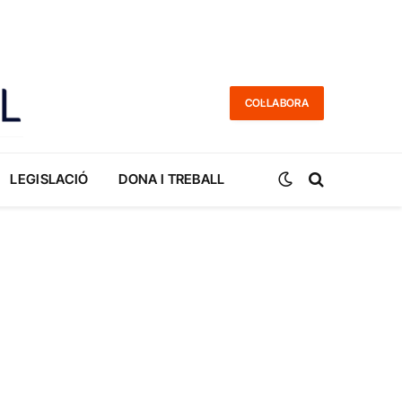
COL·LABORA
LEGISLACIÓ
DONA I TREBALL