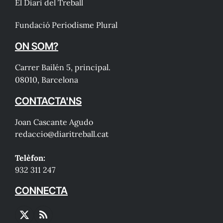
El Diari del Treball
Fundació Periodisme Plural
ON SOM?
Carrer Bailén 5, principal.
08010, Barcelona
CONTACTA'NS
Joan Cascante Agudo
redaccio@diaritreball.cat
Telèfon:
932 311 247
CONNECTA
X
RSS