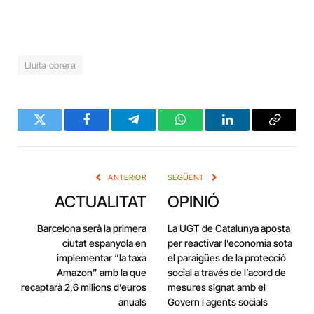
Lluita obrera
Twitter
Facebook
Telegram
WhatsApp
LinkedIn
Copy
Link
ANTERIOR
SEGÜENT
ACTUALITAT
OPINIÓ
Barcelona serà la primera
La UGT de Catalunya aposta
ciutat espanyola en
per reactivar l’economia sota
implementar “la taxa
el paraigües de la protecció
Amazon” amb la que
social a través de l’acord de
recaptarà 2,6 milions d’euros
mesures signat amb el
anuals
Govern i agents socials