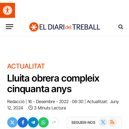
Obre la barra d'eines
ACTUALITAT
Lluita obrera compleix
cinquanta anys
Redacció
16 - Desembre - 2022 · 06:30
Actualitzat:
Juny
12, 2024
3 Minuts Lectura
X
RSS
SEGUEIX-NOS
(Twitter)