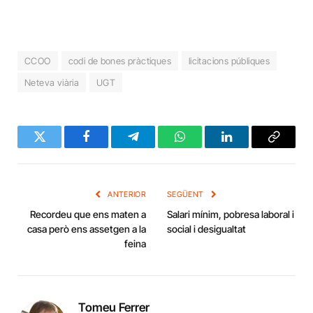
CCOO
codi de bones pràctiques
licitacions públiques
Neteva viària
UGT
Twitter
Facebook
Telegram
WhatsApp
LinkedIn
Copy
Link
ANTERIOR
SEGÜENT
Recordeu que ens maten a
Salari mínim, pobresa laboral i
casa però ens assetgen a la
social i desigualtat
feina
Tomeu Ferrer