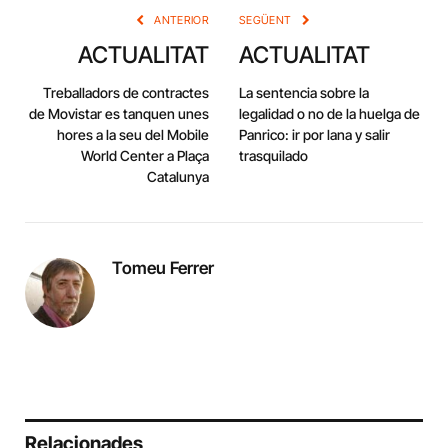
ANTERIOR
SEGÜENT
ACTUALITAT
ACTUALITAT
Treballadors de contractes
La sentencia sobre la
de Movistar es tanquen unes
legalidad o no de la huelga de
hores a la seu del Mobile
Panrico: ir por lana y salir
World Center a Plaça
trasquilado
Catalunya
Tomeu Ferrer
Relacionades