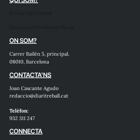
El Diari del Treball
Fundació Periodisme Plural
ON SOM?
Carrer Bailén 5, principal.
08010, Barcelona
CONTACTA'NS
Joan Cascante Agudo
redaccio@diaritreball.cat
Telèfon:
932 311 247
CONNECTA