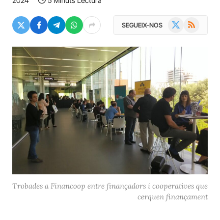
2024
5 Minuts Lectura
X
RSS
SEGUEIX-NOS
(Twitter)
Trobades a Financoop entre finançadors i cooperatives que
cerquen finançament