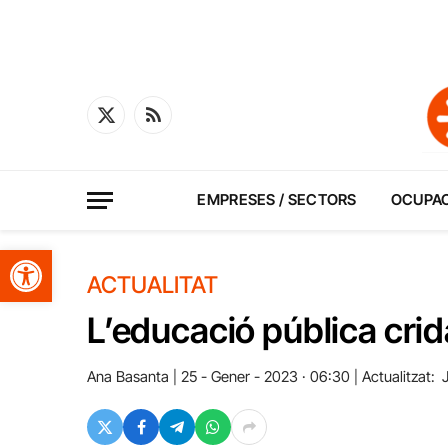
X
RSS
(Twitter)
EMPRESES / SECTORS
OCUPA
Obre la barra d'eines
ACTUALITAT
L’educació pública crid
Ana Basanta
25 - Gener - 2023 · 06:30
Actualitzat: