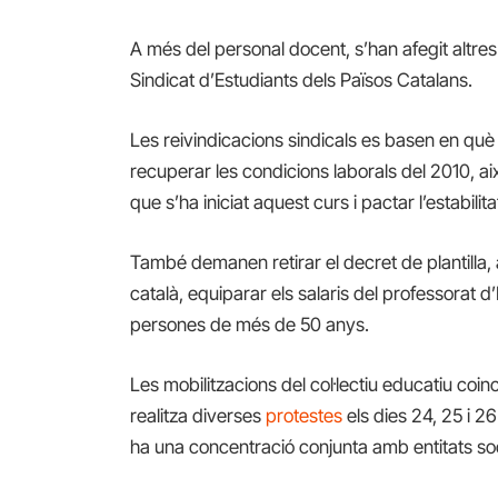
A més del personal docent, s’han afegit altres 
Sindicat d’Estudiants dels Països Catalans.
Les reivindicacions sindicals es basen en què 
recuperar les condicions laborals del 2010, ai
que s’ha iniciat aquest curs i pactar l’estabilita
També demanen retirar el decret de plantilla, 
català, equiparar els salaris del professorat d
persones de més de 50 anys.
Les mobilitzacions del col·lectiu educatiu coi
realitza diverses
protestes
els dies 24, 25 i 2
ha una concentració conjunta amb entitats soci