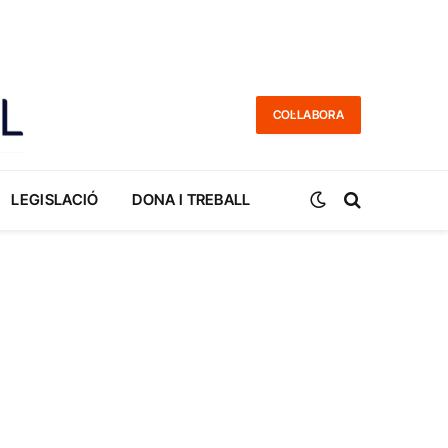
COL·LABORA
LEGISLACIÓ
DONA I TREBALL