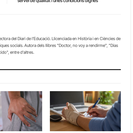
servei de qualitat i unes condicions dignes
ectora del Diari de l'Educació. Llicenciada en Història i en Ciències de
ques socials. Autora dels llibres "Doctor, no voy a rendirme", "Días
do", entre d'altres.