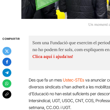
Un moment de
COMPARTIR
Som una Fundació que exercim el period
no ho podem fer sols, com expliquem e
Clica aquí i ajuda'ns!
Des que fa un mes
Ustec-STEs
va anunciar co
diversos sindicats s’han adherit a les mobilitz
d’Educació no han estat suficients per desconv
Intersindical, UGT, USOC, CNT, COS, Profess
setmana, CC.OO. i UGT.