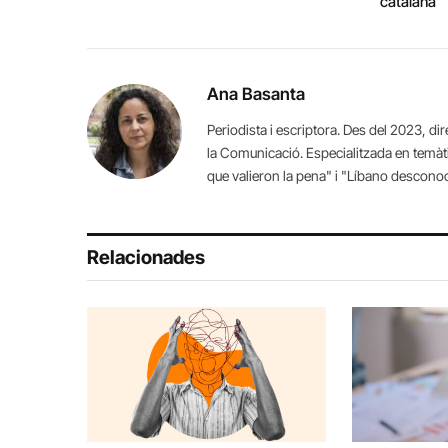
catalana
Ana Basanta
Periodista i escriptora. Des del 2023, dir
la Comunicació. Especialitzada en temàti
que valieron la pena" i "Líbano desconoci
Relacionades