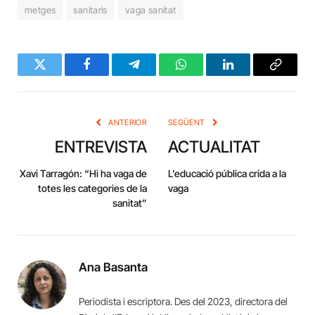
metges
sanitaris
vaga sanitat
Twitter
Facebook
Telegram
WhatsApp
LinkedIn
Copy
Link
ANTERIOR
SEGÜENT
ENTREVISTA
ACTUALITAT
Xavi Tarragón: “Hi ha vaga de
L’educació pública crida a la
totes les categories de la
vaga
sanitat”
Ana Basanta
Periodista i escriptora. Des del 2023, directora del