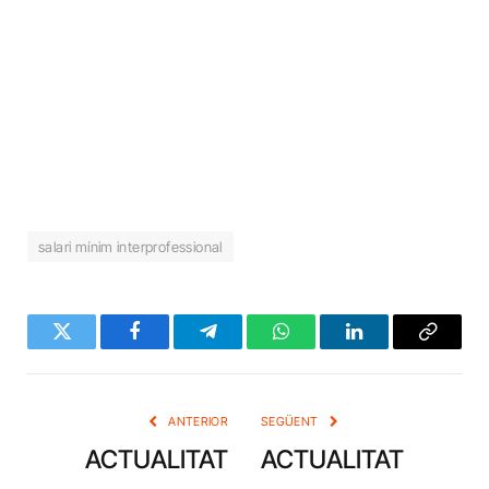
salari mínim interprofessional
Twitter
Facebook
Telegram
WhatsApp
LinkedIn
Copy
Link
ANTERIOR
SEGÜENT
ACTUALITAT
ACTUALITAT