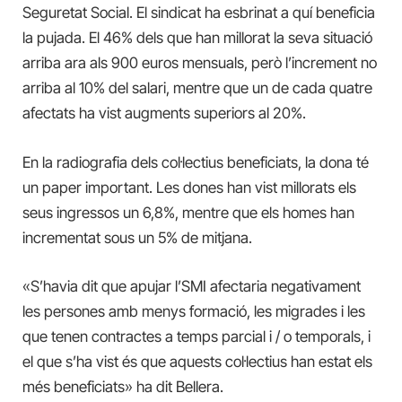
Seguretat Social. El sindicat ha esbrinat a quí beneficia
la pujada. El 46% dels que han millorat la seva situació
arriba ara als 900 euros mensuals, però l’increment no
arriba al 10% del salari, mentre que un de cada quatre
afectats ha vist augments superiors al 20%.
En la radiografia dels col·lectius beneficiats, la dona té
un paper important. Les dones han vist millorats els
seus ingressos un 6,8%, mentre que els homes han
incrementat sous un 5% de mitjana.
«S’havia dit que apujar l’SMI afectaria negativament
les persones amb menys formació, les migrades i les
que tenen contractes a temps parcial i / o temporals, i
el que s’ha vist és que aquests col·lectius han estat els
més beneficiats» ha dit Bellera.