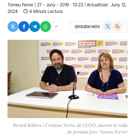
Tomeu Ferrer
27 - Juny - 2019 · 13:23
Actualitzat:
Juny 12,
2024
4 Minuts Lectura
X
RSS
SEGUEIX-NOS
(Twitter)
Ricard Bellera i Cristina Torre, de CCOO, durant la roda
de premsa foto: Tomeu Ferrer