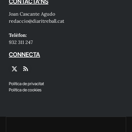
CONTACTA'NS
Joan Cascante Agudo
redaccio@diaritreball.cat
Telèfon:
932 311 247
CONNECTA
X
RSS
(Twitter)
Política de privacitat
Política de cookies