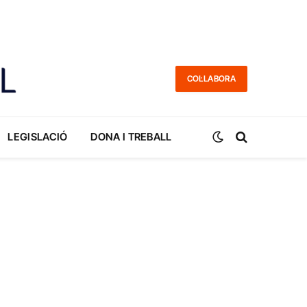
COL·LABORA
LEGISLACIÓ
DONA I TREBALL