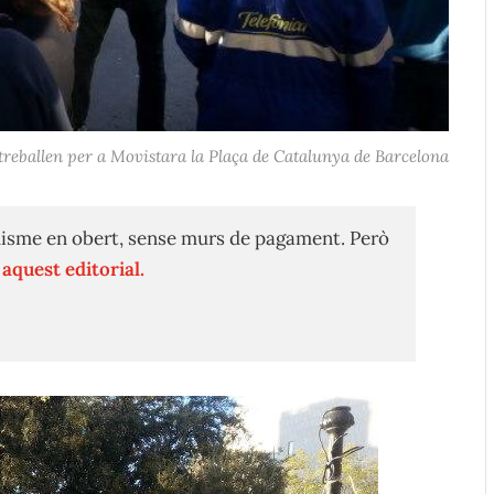
treballen per a Movistara la Plaça de Catalunya de Barcelona
isme en obert, sense murs de pagament. Però
n
aquest editorial.