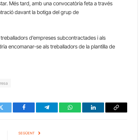
tar. Més tard, amb una convocatòria feta a través
tració davant la botiga del grup de
ls treballadors d’empreses subcontractades i als
ria encomanar-se als treballadors de la plantilla de
resa
Twitter
Facebook
Telegram
WhatsApp
LinkedIn
Copy
Link
SEGÜENT