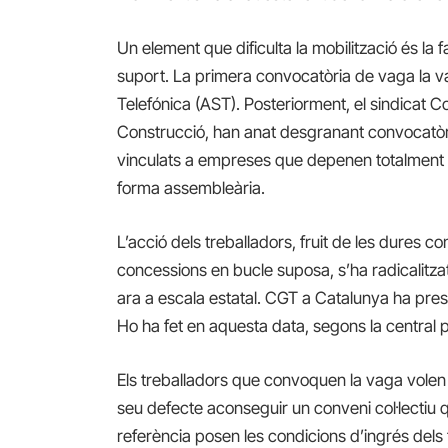
Un element que dificulta la mobilització és la 
suport. La primera convocatòria de vaga la va
Telefónica (AST). Posteriorment, el sindicat Co
Construcció, han anat desgranant convocatòri
vinculats a empreses que depenen totalment
forma assembleària.
L’acció dels treballadors, fruit de les dures con
concessions en bucle suposa, s’ha radicalitzat
ara a escala estatal. CGT a Catalunya ha prese
Ho ha fet en aquesta data, segons la central per
Els treballadors que convoquen la vaga volen fer 
seu defecte aconseguir un conveni col·lectiu q
referència posen les condicions d’ingrés dels 