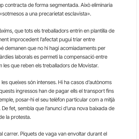
up contracta de forma segmentada. Això eliminaria
«sotmesos a una precarietat esclavista».
ms, que tots els treballadors entrin en plantilla de
nt improcedent l’afectat pugui triar entre
mbé demanen que no hi hagi acomiadaments per
guàrdies laborals es permeti la compensació entre
m les que reben els treballadors de Movistar.
, les queixes són intenses. Hi ha casos d’autònoms
ests ingressos han de pagar ells el transport fins
xemple, posar-hi el seu telèfon particular com a mitjà
 De fet, sembla que l’anunci d’una nova baixada de
de la protesta.
al carrer. Piquets de vaga van envoltar durant el