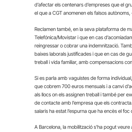
d’afectar els centenars d’empreses que el gr
el que a CGT anomenen els falsos autònoms, 
Reclamen també, en la seva plataforma de màxi
Telefónica/Movistar i que en cas d’acomiadame
reingressar o cobrar una indemnització. Ta
baixes laborals justificades i que en cas de 
treball i vida familiar, amb compensacions co
Si es parla amb vaguistes de forma individual
que cobrem 700 euros mensuals i a canvi d’aqu
als llocs on els assignen treball i també per e
de contacte amb l’empresa que els contracta.
salaris ha estat l’espurna que ha encès el foc 
A Barcelona, la mobilització s’ha pogut veure 