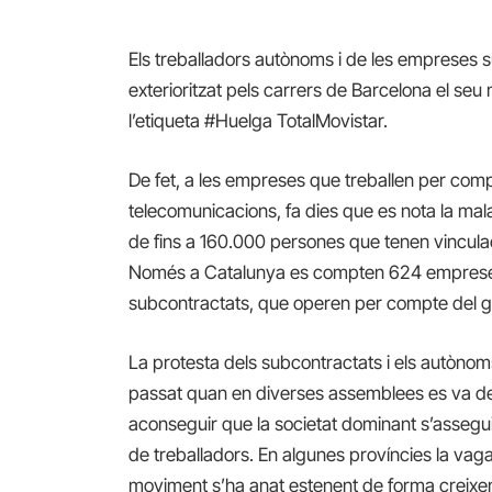
Els treballadors autònoms i de les empreses 
exterioritzat pels carrers de Barcelona el seu
l’etiqueta #Huelga TotalMovistar.
De fet, a les empreses que treballen per comp
telecomunicacions, fa dies que es nota la mala 
de fins a 160.000 persones que tenen vinculaci
Només a Catalunya es compten 624 empreses
subcontractats, que operen per compte del g
La protesta dels subcontractats i els autònom
passat quan en diverses assemblees es va deci
aconseguir que la societat dominant s’assegui
de treballadors. En algunes províncies la va
moviment s’ha anat estenent de forma creixen