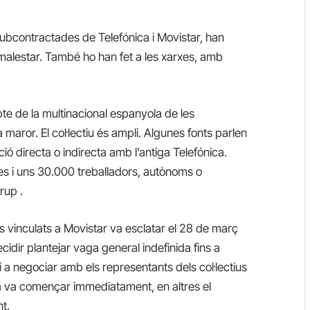
subcontractades de Telefónica i Movistar, han
 malestar. També ho han fet a les xarxes, amb
te de la multinacional espanyola de les
maror. El col·lectiu és ampli. Algunes fonts parlen
ó directa o indirecta amb l’antiga Telefónica.
 i uns 30.000 treballadors, autònoms o
rup .
s vinculats a Movistar va esclatar el 28 de març
dir plantejar vaga general indefinida fins a
 a negociar amb els representants dels col·lectius
ga va començar immediatament, en altres el
t.