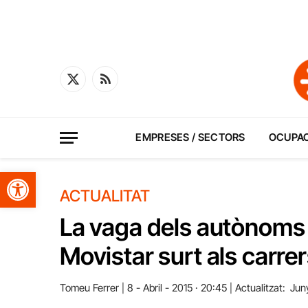
X
RSS
(Twitter)
EMPRESES / SECTORS
OCUPA
Obre la barra d'eines
ACTUALITAT
La vaga dels autònoms 
Movistar surt als carre
Tomeu Ferrer
8 - Abril - 2015 · 20:45
Actualitzat:
Jun