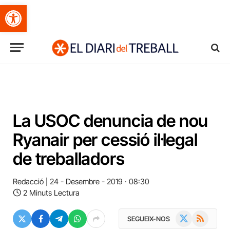
Obre la barra d'eines
La USOC denuncia de nou
Ryanair per cessió il·legal
de treballadors
Redacció
24 - Desembre - 2019 · 08:30
2 Minuts Lectura
X
RSS
SEGUEIX-NOS
(Twitter)