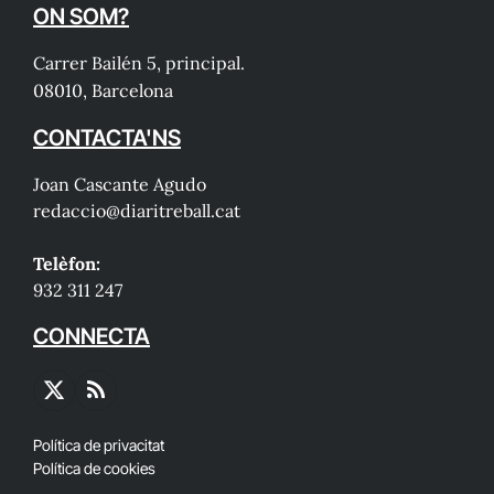
ON SOM?
Carrer Bailén 5, principal.
08010, Barcelona
CONTACTA'NS
Joan Cascante Agudo
redaccio@diaritreball.cat
Telèfon:
932 311 247
CONNECTA
X
RSS
(Twitter)
Política de privacitat
Política de cookies