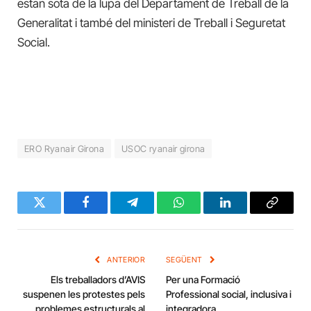
estan sota de la lupa del Departament de Treball de la
Generalitat i també del ministeri de Treball i Seguretat
Social.
ERO Ryanair Girona
USOC ryanair girona
Twitter
Facebook
Telegram
WhatsApp
LinkedIn
Copy
Link
ANTERIOR
SEGÜENT
Els treballadors d’AVIS
Per una Formació
suspenen les protestes pels
Professional social, inclusiva i
problemes estructurals al
integradora