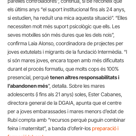
parelles controladores”, continua, si bé reconeix que
els últims anys “el suport institucional fins als 24 anys,
si estudien, ha reduït una mica aquesta situació”. “Elles
necessiten molt més suport psicològic que ells. Les
seves motxilles són més dures que les dels nois”,
confirma Laia Alonso, coordinadora de projectes per
joves extutelats i migrants de la fundació Intermèdia. “I
si són mares joves, encara topen amb més dificultats
durant el procés formatiu, que molts cops és 100%
presencial, perquè
tenen altres responsabilitats i
l’abandonen més
”, detalla. Sobre les mares
adolescents (i fins als 21 anys) soles, Ester Cabanes,
directora general de la DGAIA, apunta que el centre
per a joves embarassades i mares menors d’edat de
Rubí compta amb “recursos perquè puguin combinar
feina i maternitat”, a banda d’oferir-los
preparació i