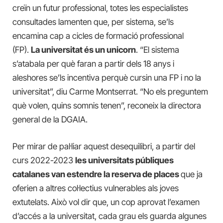
creïn un futur professional, totes les especialistes
consultades lamenten que, per sistema, se’ls
encamina cap a cicles de formació professional
(FP).
La universitat és un unicorn
. “El sistema
s’atabala per què faran a partir dels 18 anys i
aleshores se’ls incentiva perquè cursin una FP i no la
universitat”, diu Carme Montserrat. “No els preguntem
què volen, quins somnis tenen”, reconeix la directora
general de la DGAIA.
Per mirar de pal·liar aquest desequilibri, a partir del
curs 2022-2023
les universitats públiques
catalanes van estendre la reserva de places
que ja
oferien a altres col·lectius vulnerables als joves
extutelats. Això vol dir que, un cop aprovat l’examen
d’accés a la universitat, cada grau els guarda algunes