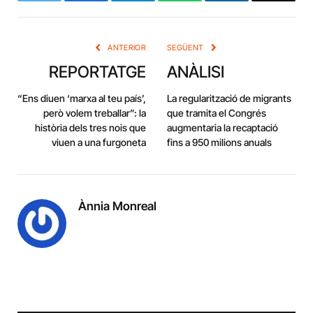
Twitter
Facebook
Telegram
WhatsApp
LinkedIn
Copy
Link
ANTERIOR
SEGÜENT
REPORTATGE
ANÀLISI
“Ens diuen ‘marxa al teu país’,
La regularització de migrants
però volem treballar”: la
que tramita el Congrés
història dels tres nois que
augmentaria la recaptació
viuen a una furgoneta
fins a 950 milions anuals
Ànnia Monreal