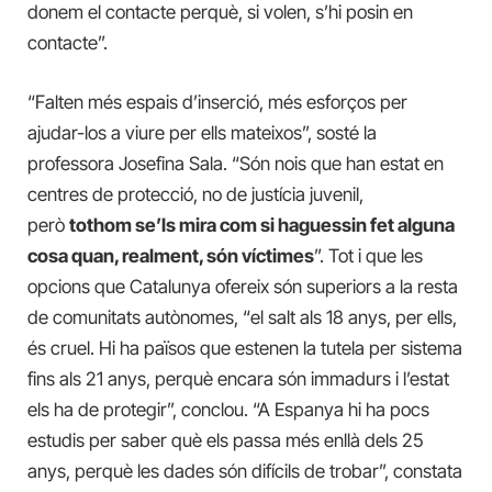
donem el contacte perquè, si volen, s’hi posin en
contacte”.
“Falten més espais d’inserció, més esforços per
ajudar-los a viure per ells mateixos”, sosté la
professora Josefina Sala. “Són nois que han estat en
centres de protecció, no de justícia juvenil,
però
tothom se’ls mira com si haguessin fet alguna
cosa quan, realment, són víctimes
”. Tot i que les
opcions que Catalunya ofereix són superiors a la resta
de comunitats autònomes, “el salt als 18 anys, per ells,
és cruel. Hi ha països que estenen la tutela per sistema
fins als 21 anys, perquè encara són immadurs i l’estat
els ha de protegir”, conclou. “A Espanya hi ha pocs
estudis per saber què els passa més enllà dels 25
anys, perquè les dades són difícils de trobar”, constata