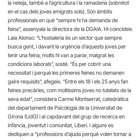
la neteja, també a l’agricultura i la ramaderia (sobretot
en el cas dels joves emigrats sols). Són àmbits
professionals en què “sempre hi ha demanda de
feina”, assenyala la directora de la DGAIA. Hi coincideix
Laia Alonso: “L’hostaleria és un sector que sempre
busca gent, i davant la urgència d’aquests joves per
tenir una feina, molts hi van a parar, malgrat les
condicions laborals”, sosté. “És per cobrir una
necessitat i perquè les primeres feines no demanen
gaire requisits”, afegeix. “Entre els 18 i els 25 anys fan
feines precàries, com moltíssims joves no tutelats de la
seva edat”, considera Carme Montserrat, catedràtica
del departament de Psicologia de la Universitat de
Girona (UdG) i al capdavant del grup de recerca en
infància, joventut i comunitat, Liberi. I alguns es
dediquen a “professions d’ajuda perquè volen tornar a