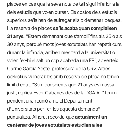
places en cas que la seva nota de tall sigui inferior a la
dels estudis que volen cursar. Els costos dels estudis
superiors se’ls han de sufragar ells o demanar beques.
I la reserva de places
se’ls acaba quan compleixen
21 anys
. “Estem demanant que s’ampliï fins als 25 o als
30 anys, perquè molts joves extutelats han repetit curs
durant la infància, arriben més tard a la universitat o
volen fer-hi el salt un cop acabada una FP”, adverteix
Carme Garcia Yeste, professora de la URV. Altres
col·lectius vulnerables amb reserva de plaça no tenen
límit d’edat. “Som conscients que 21 anys és massa
just”, replica Ester Cabanes des de la DGAIA. “Tenim
pendent una reunió amb el Departament
d’Universitats per fer-los aquesta demanda”,
puntualitza. Alhora, recorda que
actualment un
centenar de joves extutelats estudien a les