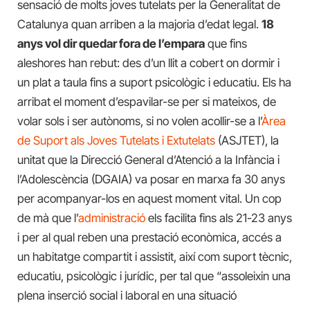
sensació de molts joves tutelats per la Generalitat de
Catalunya quan arriben a la majoria d’edat legal.
18
anys vol dir quedar fora de l’empara
que fins
aleshores han rebut: des d’un llit a cobert on dormir i
un plat a taula fins a suport psicològic i educatiu. Els ha
arribat el moment d’espavilar-se per si mateixos, de
volar sols i ser autònoms, si no volen acollir-se a l’
Àrea
de Suport als Joves Tutelats i Extutelats
(ASJTET), la
unitat que la Direcció General d’Atenció a la Infància i
l’Adolescència (DGAIA) va posar en marxa fa 30 anys
per acompanyar-los en aquest moment vital. Un cop
de mà que l’
administració
els facilita fins als 21-23 anys
i per al qual reben una prestació econòmica, accés a
un habitatge compartit i assistit, així com suport tècnic,
educatiu, psicològic i jurídic, per tal que “assoleixin una
plena inserció social i laboral en una situació