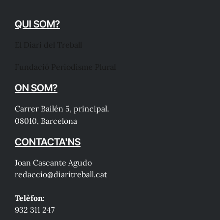
QUI SOM?
El Diari del Treball
Fundació Periodisme Plural
ON SOM?
Carrer Bailén 5, principal.
08010, Barcelona
CONTACTA'NS
Joan Cascante Agudo
redaccio@diaritreball.cat
Telèfon:
932 311 247