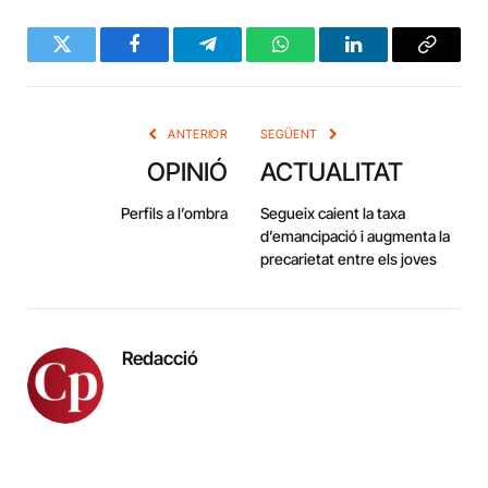
Twitter
Facebook
Telegram
WhatsApp
LinkedIn
Copy
Link
ANTERIOR
SEGÜENT
OPINIÓ
ACTUALITAT
Perfils a l’ombra
Segueix caient la taxa
d’emancipació i augmenta la
precarietat entre els joves
Redacció