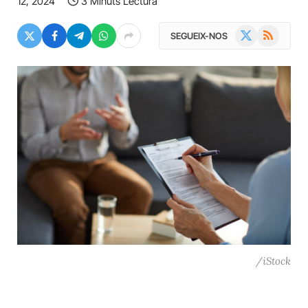
12, 2024
3 Minuts Lectura
X
RSS
SEGUEIX-NOS
(Twitter)
/iStock