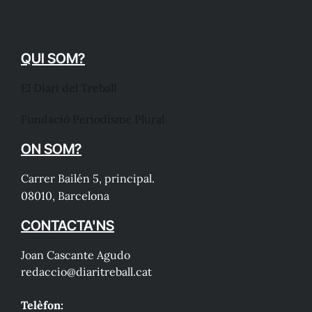
QUI SOM?
El Diari del Treball
Fundació Periodisme Plural
ON SOM?
Carrer Bailén 5, principal.
08010, Barcelona
CONTACTA'NS
Joan Cascante Agudo
redaccio@diaritreball.cat
Telèfon: