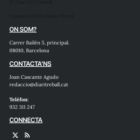
El Diari del Treball
Fundació Periodisme Plural
ON SOM?
Carrer Bailén 5, principal.
08010, Barcelona
CONTACTA'NS
Joan Cascante Agudo
redaccio@diaritreball.cat
Telèfon:
932 311 247
CONNECTA
X
RSS