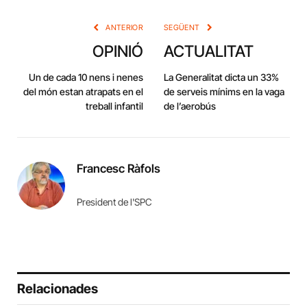
Link
ANTERIOR
SEGÜENT
OPINIÓ
ACTUALITAT
Un de cada 10 nens i nenes
La Generalitat dicta un 33%
del món estan atrapats en el
de serveis mínims en la vaga
treball infantil
de l’aerobús
Francesc Ràfols
President de l'SPC
Relacionades