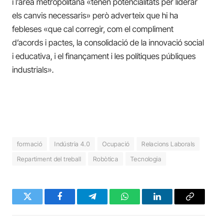
i l’àrea metropolitana «tenen potencialitats per liderar
els canvis necessaris» però adverteix que hi ha
febleses «que cal corregir, com el compliment
d’acords i pactes, la consolidació de la innovació social
i educativa, i el finançament i les polítiques públiques
industrials».
formació
Indústria 4.0
Ocupació
Relacions Laborals
Repartiment del treball
Robòtica
Tecnologia
Twitter
Facebook
Telegram
WhatsApp
LinkedIn
Copy