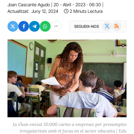
Joan Cascante Agudo
20 - Abril - 2023 · 06:30
Actualitzat:
Juny 12, 2024
2 Minuts Lectura
X
RSS
SEGUEIX-NOS
(Twitter)
Ja s’han enviat 50.000 cartes a empreses per presumptes
irregularitats amb el focus en el sector educatiu | Edu