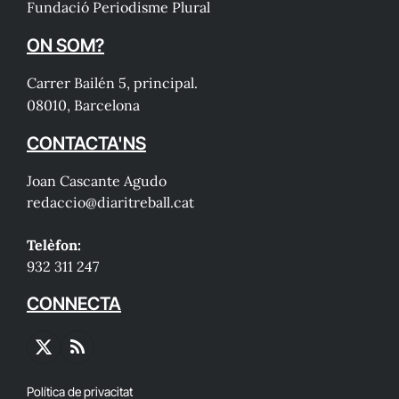
Fundació Periodisme Plural
ON SOM?
Carrer Bailén 5, principal.
08010, Barcelona
CONTACTA'NS
Joan Cascante Agudo
redaccio@diaritreball.cat
Telèfon:
932 311 247
CONNECTA
X
RSS
(Twitter)
Política de privacitat