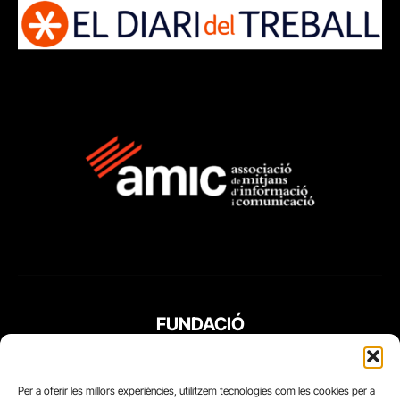
FUNDACIÓ
PERIODISME
PLURAL
Per a oferir les millors experiències, utilitzem tecnologies com les cookies per a