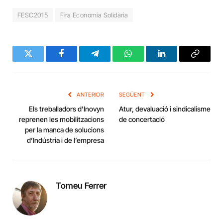
FESC2015
Fira Economia Solidària
Twitter
Facebook
Telegram
WhatsApp
LinkedIn
Copy
Link
ANTERIOR
SEGÜENT
Els treballadors d’Inovyn
Atur, devaluació i sindicalisme
reprenen les mobilitzacions
de concertació
per la manca de solucions
d’Indústria i de l’empresa
Tomeu Ferrer