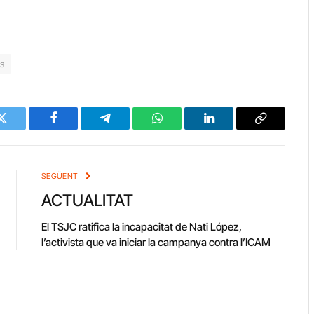
ls
Twitter
Facebook
Telegram
WhatsApp
LinkedIn
Copy
Link
SEGÜENT
ACTUALITAT
El TSJC ratifica la incapacitat de Nati López,
l’activista que va iniciar la campanya contra l’ICAM