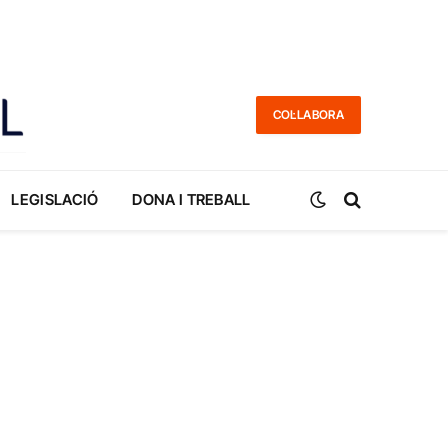
COL·LABORA
LEGISLACIÓ
DONA I TREBALL