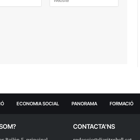
IÓ
ECONOMIA SOCIAL
PANORAMA
FORMACIÓ
 SOM?
CONTACTA'NS
r Bailén 5, principal.
redaccio@diaritreball.cat