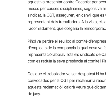
aquest va presentar contra Cacaolat per aco
mesos per causes disciplinàries, segons va ar
sindicat, la CGT, asseguren, en canvi, que es
representant dels treballadors. A la vista, els
l’acomiadament, que obligaria la reincorporació
Piñol va perdre el seu lloc al comitè d’empre
d’empleats de la companyia la qual cosa va 
representació laboral. Tots els sindicats d
com es reduïa la seva presència al comitè i Piñ
Des que el treballador va ser despatxat hi ha 
convocades per la CGT per reclamar la readmis
aquesta reclamació i caldrà veure què dictami
de juny.