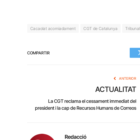
Cacaolat acomiadament
CGT de Catalunya
Tribuna
COMPARTIR
ANTERIOR
ACTUALITAT
La CGT reclama el cessament immediat del
president i la cap de Recursos Humans de Correos
Redacció