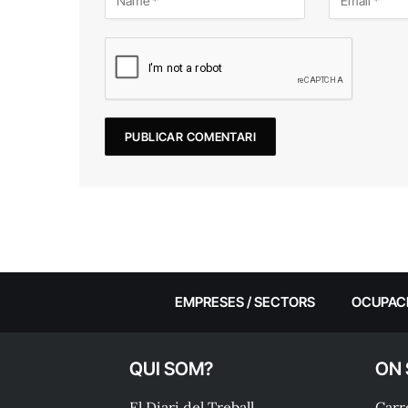
EMPRESES / SECTORS
OCUPAC
QUI SOM?
ON
El Diari del Treball
Carre