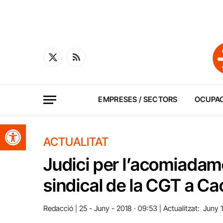
X
RSS
(Twitter)
EMPRESES / SECTORS
OCUPA
Obre la barra d'eines
ACTUALITAT
Judici per l’acomiadam
sindical de la CGT a Ca
Redacció
25 - Juny - 2018 · 09:53
Actualitzat:
Juny 