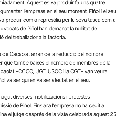
miadament. Aquest es va produir fa uns quatre
gumentar l’empresa en el seu moment. Piñol i el seu
 va produir com a represàlia per la seva tasca com a
 advocats de Piñol han demanat la nul·litat de
 del treballador a la factoria.
sa de Cacaolat arran de la reducció del nombre
fer que també baixés el nombre de membres de la
e Cacaolat –CCOO, UGT, USOC i la CGT– van veure
ol va ser qui en va ser afectat en el seu.
hagut diverses mobilitzacions i protestes
sió de Piñol. Fins ara l’empresa no ha cedit a
na el jutge després de la vista celebrada aquest 25